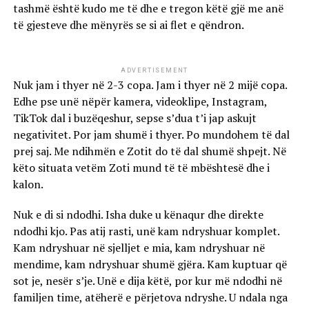
tashmë është kudo me të dhe e tregon këtë gjë me anë
të gjesteve dhe mënyrës se si ai flet e qëndron.
ADVERTISEMENT
Nuk jam i thyer në 2-3 copa. Jam i thyer në 2 mijë copa.
Edhe pse unë nëpër kamera, videoklipe, Instagram,
TikTok dal i buzëqeshur, sepse s’dua t’i jap askujt
negativitet. Por jam shumë i thyer. Po mundohem të dal
prej saj. Me ndihmën e Zotit do të dal shumë shpejt. Në
këto situata vetëm Zoti mund të të mbështesë dhe i
kalon.
Nuk e di si ndodhi. Isha duke u kënaqur dhe direkte
ndodhi kjo. Pas atij rasti, unë kam ndryshuar komplet.
Kam ndryshuar në sjelljet e mia, kam ndryshuar në
mendime, kam ndryshuar shumë gjëra. Kam kuptuar që
sot je, nesër s’je. Unë e dija këtë, por kur më ndodhi në
familjen time, atëherë e përjetova ndryshe. U ndala nga