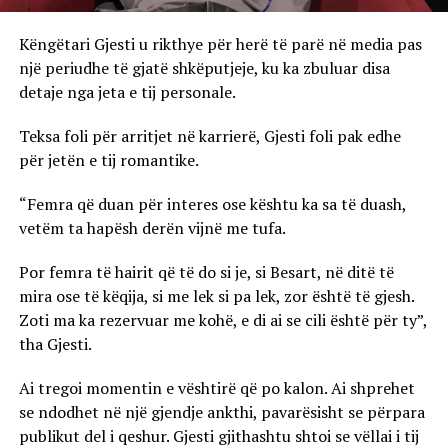
Këngëtari Gjesti u rikthye për herë të parë në media pas
një periudhe të gjatë shkëputjeje, ku ka zbuluar disa
detaje nga jeta e tij personale.
Teksa foli për arritjet në karrierë, Gjesti foli pak edhe
për jetën e tij romantike.
“Femra që duan për interes ose kështu ka sa të duash,
vetëm ta hapësh derën vijnë me tufa.
Por femra të hairit që të do si je, si Besart, në ditë të
mira ose të këqija, si me lek si pa lek, zor është të gjesh.
Zoti ma ka rezervuar me kohë, e di ai se cili është për ty”,
tha Gjesti.
Ai tregoi momentin e vështirë që po kalon. Ai shprehet
se ndodhet në një gjendje ankthi, pavarësisht se përpara
publikut del i qeshur. Gjesti gjithashtu shtoi se vëllai i tij