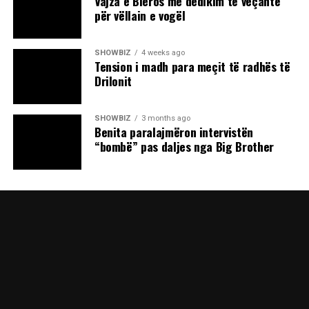
Vajza e Bleros me dedikim të veçantë
për vëllain e vogël
SHOWBIZ
4 weeks ago
Tension i madh para meçit të radhës të
Drilonit
SHOWBIZ
3 months ago
Benita paralajmëron intervistën
“bombë” pas daljes nga Big Brother