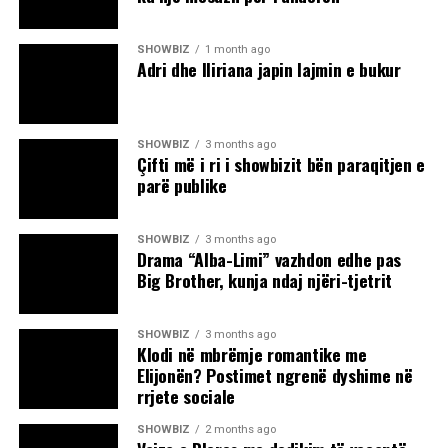
SHOWBIZ
1 month ago
Adri dhe Iliriana japin lajmin e bukur
SHOWBIZ
3 months ago
Çifti më i ri i showbizit bën paraqitjen e
parë publike
SHOWBIZ
3 months ago
Drama “Alba-Limi” vazhdon edhe pas
Big Brother, kunja ndaj njëri-tjetrit
SHOWBIZ
3 months ago
Klodi në mbrëmje romantike me
Elijonën? Postimet ngrenë dyshime në
rrjete sociale
SHOWBIZ
2 months ago