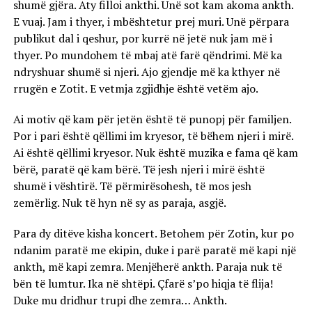
shumë gjëra. Aty filloi ankthi. Unë sot kam akoma ankth.
E vuaj. Jam i thyer, i mbështetur prej muri. Unë përpara
publikut dal i qeshur, por kurrë në jetë nuk jam më i
thyer. Po mundohem të mbaj atë farë qëndrimi. Më ka
ndryshuar shumë si njeri. Ajo gjendje më ka kthyer në
rrugën e Zotit. E vetmja zgjidhje është vetëm ajo.
Ai motiv që kam për jetën është të punopj për familjen.
Por i pari është qëllimi im kryesor, të bëhem njeri i mirë.
Ai është qëllimi kryesor. Nuk është muzika e fama që kam
bërë, paratë që kam bërë. Të jesh njeri i mirë është
shumë i vështirë. Të përmirësohesh, të mos jesh
zemërlig. Nuk të hyn në sy as paraja, asgjë.
Para dy ditëve kisha koncert. Betohem për Zotin, kur po
ndanim paratë me ekipin, duke i parë paratë më kapi një
ankth, më kapi zemra. Menjëherë ankth. Paraja nuk të
bën të lumtur. Ika në shtëpi. Çfarë s’po hiqja të flija!
Duke mu dridhur trupi dhe zemra… Ankth.