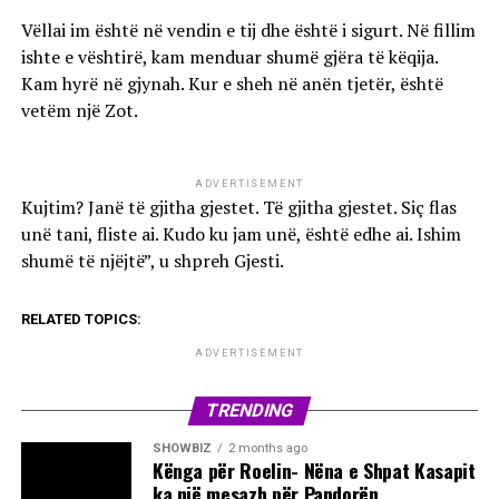
Vëllai im është në vendin e tij dhe është i sigurt. Në fillim
ishte e vështirë, kam menduar shumë gjëra të këqija.
Kam hyrë në gjynah. Kur e sheh në anën tjetër, është
vetëm një Zot.
ADVERTISEMENT
Kujtim? Janë të gjitha gjestet. Të gjitha gjestet. Siç flas
unë tani, fliste ai. Kudo ku jam unë, është edhe ai. Ishim
shumë të njëjtë”, u shpreh Gjesti.
RELATED TOPICS:
ADVERTISEMENT
TRENDING
SHOWBIZ
2 months ago
Kënga për Roelin- Nëna e Shpat Kasapit
ka një mesazh për Pandorën