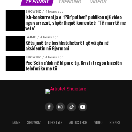
TE FUNDIT
TRENDING
VIDEOS
SHOWBIZ
4 hours ago
Ish-konkurrentja e “Për’puthen” publikon një video
nga varrezat, shpërthejnë komentet: “Të marrtë me
vete”
LAJME
4 hours ago
Këta janë tre bashkatdhetarët që vdiqën në
aksidentin në Gjermani
SHOWBIZ
4 hours ago
Pse Selin s’doli në klipin e tij, Kristi tregon bisedën
telefonike me të
LAJME
SHOWBIZ
LIFESTYLE
AUTO&TECH
VIDEO
BIZNES