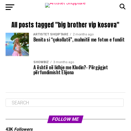
All posts tagged "big brother vip kosova"
ARTISTET SHQIPTARE
2 months ago
Benita si “çokollatë”, mahnitë me foton e fundit
SHOWBIZ
3 months ago
A është në lidhje me Klodin?- Përgjigjet
përfundimisht Elijona
FOLLOW ME
43K
Followers