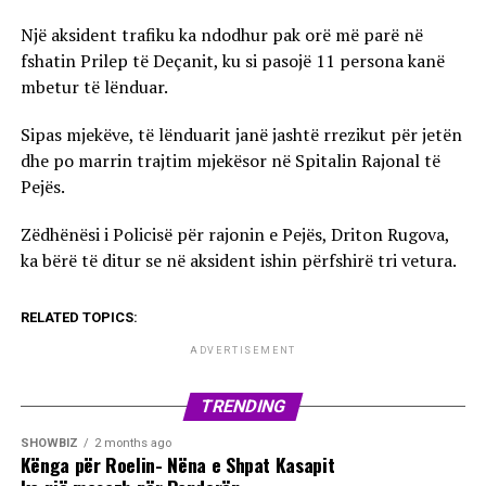
Një aksident trafiku ka ndodhur pak orë më parë në
fshatin Prilep të Deçanit, ku si pasojë 11 persona kanë
mbetur të lënduar.
Sipas mjekëve, të lënduarit janë jashtë rrezikut për jetën
dhe po marrin trajtim mjekësor në Spitalin Rajonal të
Pejës.
Zëdhënësi i Policisë për rajonin e Pejës, Driton Rugova,
ka bërë të ditur se në aksident ishin përfshirë tri vetura.
RELATED TOPICS:
ADVERTISEMENT
TRENDING
SHOWBIZ
2 months ago
Kënga për Roelin- Nëna e Shpat Kasapit