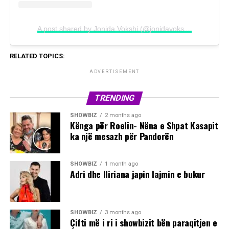
A post shared by Jonida Vokshi (@jonidavokshiofficial)
RELATED TOPICS:
ADVERTISEMENT
TRENDING
SHOWBIZ
2 months ago
Kënga për Roelin- Nëna e Shpat Kasapit
ka një mesazh për Pandorën
SHOWBIZ
1 month ago
Adri dhe Iliriana japin lajmin e bukur
SHOWBIZ
3 months ago
Çifti më i ri i showbizit bën paraqitjen e