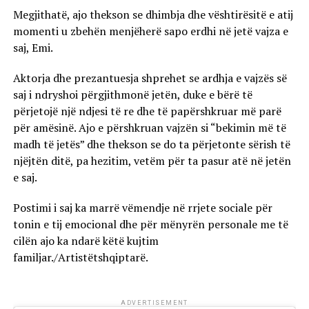
Megjithatë, ajo thekson se dhimbja dhe vështirësitë e atij
momenti u zbehën menjëherë sapo erdhi në jetë vajza e
saj, Emi.
Aktorja dhe prezantuesja shprehet se ardhja e vajzës së
saj i ndryshoi përgjithmonë jetën, duke e bërë të
përjetojë një ndjesi të re dhe të papërshkruar më parë
për amësinë. Ajo e përshkruan vajzën si “bekimin më të
madh të jetës” dhe thekson se do ta përjetonte sërish të
njëjtën ditë, pa hezitim, vetëm për ta pasur atë në jetën
e saj.
Postimi i saj ka marrë vëmendje në rrjete sociale për
tonin e tij emocional dhe për mënyrën personale me të
cilën ajo ka ndarë këtë kujtim
familjar./Artistëtshqiptarë.
ADVERTISEMENT