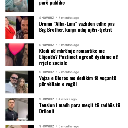
parë publike
SHOWBIZ
3 months ago
Drama “Alba-Limi” vazhdon edhe pas
Big Brother, kunja ndaj njëri-tjetrit
SHOWBIZ
3 months ago
Klodi në mbrëmje romantike me
Elijonën? Postimet ngrenë dyshime në
rrjete sociale
SHOWBIZ
2 months ago
Vajza e Bleros me dedikim të veçantë
për vëllain e vogël
SHOWBIZ
4 weeks ago
Tension i madh para meçit të radhës të
Drilonit
SHOWBIZ
3 months ago