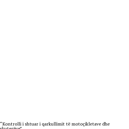
“Kontrolli i shtuar i qarkullimit të motoçikletave dhe
skuterëve”.