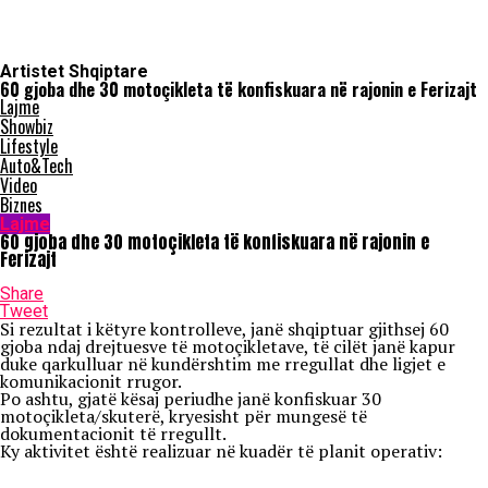
Artistet Shqiptare
60 gjoba dhe 30 motoçikleta të konfiskuara në rajonin e Ferizajt
Lajme
Showbiz
Lifestyle
Auto&Tech
Video
Biznes
Lajme
60 gjoba dhe 30 motoçikleta të konfiskuara në rajonin e
Ferizajt
Share
Tweet
Si rezultat i këtyre kontrolleve, janë shqiptuar gjithsej 60
gjoba ndaj drejtuesve të motoçikletave, të cilët janë kapur
duke qarkulluar në kundërshtim me rregullat dhe ligjet e
komunikacionit rrugor.
Po ashtu, gjatë kësaj periudhe janë konfiskuar 30
motoçikleta/skuterë, kryesisht për mungesë të
dokumentacionit të rregullt.
Ky aktivitet është realizuar në kuadër të planit operativ: