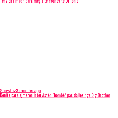
Tension i madh para meçit të radhës të Drilonit
Showbiz
3 months ago
Benita paralajmëron intervistën “bombë” pas daljes nga Big Brother