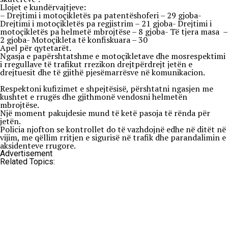
Llojet e kundërvajtjeve:
– Drejtimi i motoçikletës pa patentëshoferi – 29 gjoba-
Drejtimi i motoçikletës pa regjistrim – 21 gjoba- Drejtimi i
motoçikletës pa helmetë mbrojtëse – 8 gjoba- Të tjera masa –
2 gjoba- Motoçikleta të konfiskuara – 30
Apel për qytetarët.
Ngasja e papërshtatshme e motoçikletave dhe mosrespektimi
i rregullave të trafikut rrezikon drejtpërdrejt jetën e
drejtuesit dhe të gjithë pjesëmarrësve në komunikacion.
Respektoni kufizimet e shpejtësisë, përshtatni ngasjen me
kushtet e rrugës dhe gjithmonë vendosni helmetën
mbrojtëse.
Një moment pakujdesie mund të ketë pasoja të rënda për
jetën.
Policia njofton se kontrollet do të vazhdojnë edhe në ditët në
vijim, me qëllim rritjen e sigurisë në trafik dhe parandalimin e
aksidenteve rrugore.
Advertisement
Related Topics: