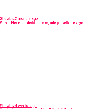
Showbiz
2 months ago
Vajza e Bleros me dedikim të veçantë për vëllain e vogël
Showbiz
4 weeks ago