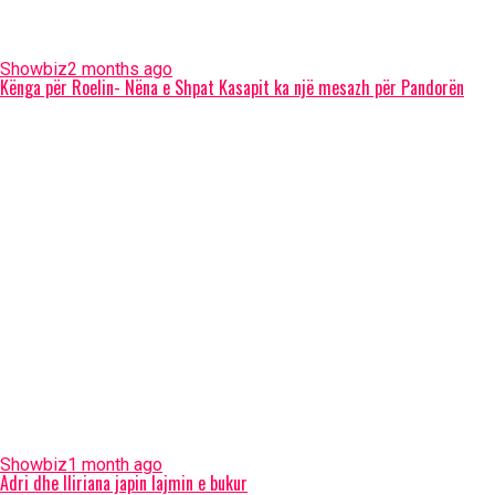
Showbiz
2 months ago
Kënga për Roelin- Nëna e Shpat Kasapit ka një mesazh për Pandorën
Showbiz
1 month ago
Adri dhe Iliriana japin lajmin e bukur