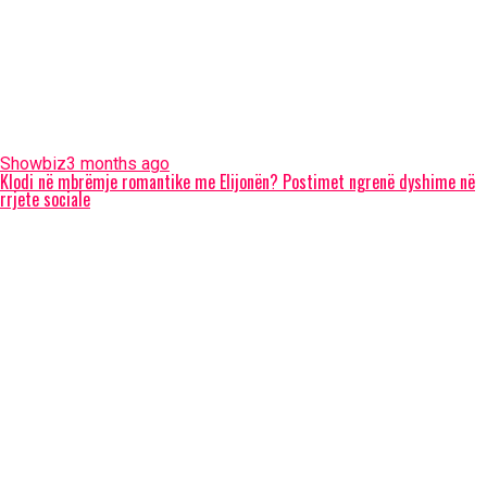
Showbiz
3 months ago
Klodi në mbrëmje romantike me Elijonën? Postimet ngrenë dyshime në
rrjete sociale