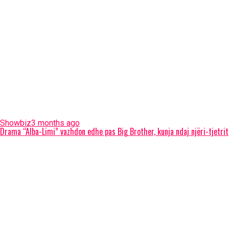
Showbiz
3 months ago
Drama “Alba-Limi” vazhdon edhe pas Big Brother, kunja ndaj njëri-tjetrit