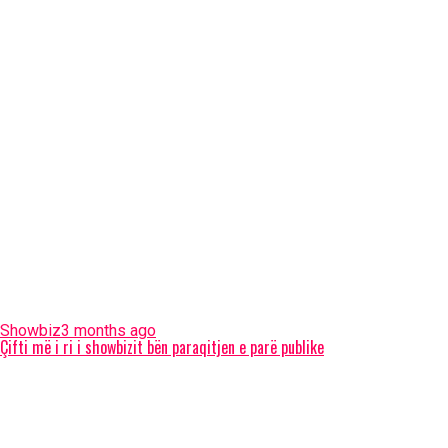
Showbiz
3 months ago
Çifti më i ri i showbizit bën paraqitjen e parë publike