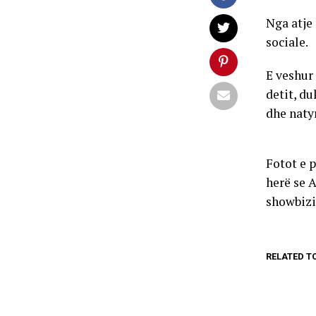
Nga atje
sociale.
E veshur 
detit, d
dhe naty
Fotot e 
herë se 
showbizi
RELATED T