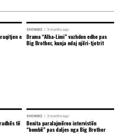
SHOWBIZ
3 months ago
araqitjen e
Drama “Alba-Limi” vazhdon edhe pas
Big Brother, kunja ndaj njëri-tjetrit
SHOWBIZ
3 months ago
radhës të
Benita paralajmëron intervistën
“bombë” pas daljes nga Big Brother