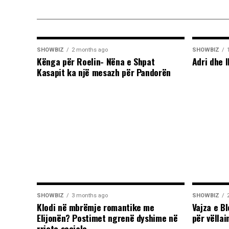
SHOWBIZ
2 months ago
SHOWBIZ
Kënga për Roelin- Nëna e Shpat
Adri dhe I
Kasapit ka një mesazh për Pandorën
SHOWBIZ
3 months ago
SHOWBIZ
Klodi në mbrëmje romantike me
Vajza e B
Elijonën? Postimet ngrenë dyshime në
për vëllai
rrjete sociale