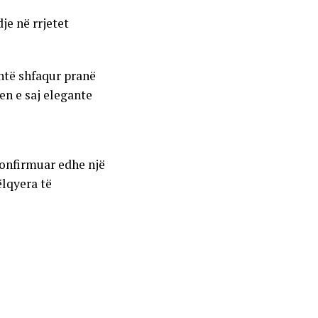
je në rrjetet
shtë shfaqur pranë
en e saj elegante
konfirmuar edhe një
ëlqyera të