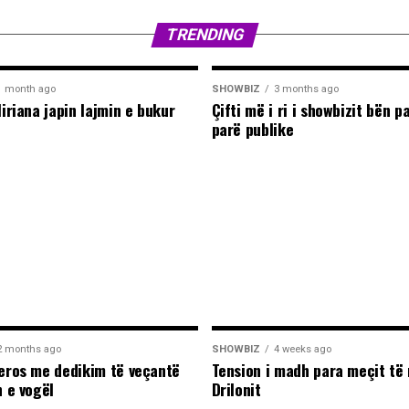
TRENDING
1 month ago
SHOWBIZ
3 months ago
liriana japin lajmin e bukur
Çifti më i ri i showbizit bën p
parë publike
2 months ago
SHOWBIZ
4 weeks ago
leros me dedikim të veçantë
Tension i madh para meçit të 
n e vogël
Drilonit