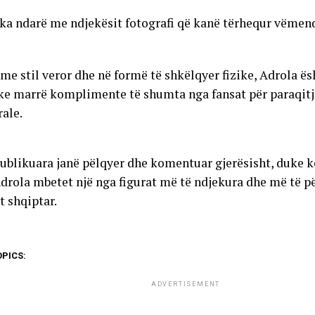
 ka ndarë me ndjekësit fotografi që kanë tërhequr vëmend
me stil veror dhe në formë të shkëlqyer fizike, Adrola ë
uke marrë komplimente të shumta nga fansat për paraqitj
rale.
publikuara janë pëlqyer dhe komentuar gjerësisht, duke 
Adrola mbetet një nga figurat më të ndjekura dhe më të p
t shqiptar.
OPICS:
ADVERTISEMENT