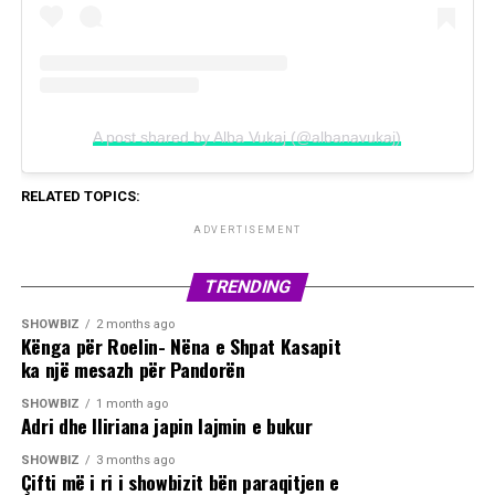
A post shared by Alba Vukaj (@albanavukaj)
RELATED TOPICS:
ADVERTISEMENT
TRENDING
SHOWBIZ
2 months ago
Kënga për Roelin- Nëna e Shpat Kasapit
ka një mesazh për Pandorën
SHOWBIZ
1 month ago
Adri dhe Iliriana japin lajmin e bukur
SHOWBIZ
3 months ago
Çifti më i ri i showbizit bën paraqitjen e