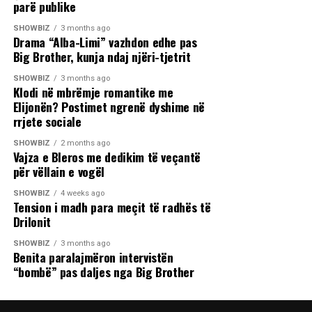
parë publike
SHOWBIZ
3 months ago
Drama “Alba-Limi” vazhdon edhe pas
Big Brother, kunja ndaj njëri-tjetrit
SHOWBIZ
3 months ago
Klodi në mbrëmje romantike me
Elijonën? Postimet ngrenë dyshime në
rrjete sociale
SHOWBIZ
2 months ago
Vajza e Bleros me dedikim të veçantë
për vëllain e vogël
SHOWBIZ
4 weeks ago
Tension i madh para meçit të radhës të
Drilonit
SHOWBIZ
3 months ago
Benita paralajmëron intervistën
“bombë” pas daljes nga Big Brother