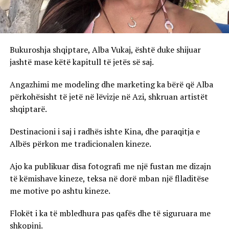
Bukuroshja shqiptare, Alba Vukaj, është duke shijuar
jashtë mase këtë kapitull të jetës së saj.
Angazhimi me modeling dhe marketing ka bërë që Alba
përkohësisht të jetë në lëvizje në Azi, shkruan artistët
shqiptarë.
Destinacioni i saj i radhës ishte Kina, dhe paraqitja e
Albës përkon me tradicionalen kineze.
Ajo ka publikuar disa fotografi me një fustan me dizajn
të këmishave kineze, teksa në dorë mban një flladitëse
me motive po ashtu kineze.
Flokët i ka të mbledhura pas qafës dhe të siguruara me
shkopinj.