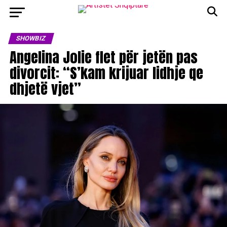
SHOWBIZ
Angelina Jolie flet për jetën pas
divorcit: “S’kam krijuar lidhje qe
dhjetë vjet”