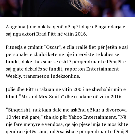
Angelina Jolie nuk ka qenë në një lidhje që nga ndarja e
saj nga aktori Brad Pitt në vitin 2016.
Fituesja e çmimit “Oscar”, e cila rrallë flet për jetën e saj
personale, e zbuloi këtë në një intervistë të kohës së
fundit, duke theksuar se është përqendruar te fëmijët e
saj gjatë dekadës së fundit, raporton Entertainment
Weekly, transmeton Indeksonline.
Jolie dhe Pitt u takuan në vitin 2005 në sheshxhirimin e
filmit “Mr. and Mrs. Smith” dhe u ndanë në vitin 2016.
“Sinqerisht, nuk kam dalë me askënd që kur u divorcova
10 vjet më parë,” tha ajo për Yahoo Entertainment. “Në
një farë mënyre e vendosa, që ajo pjesë imja të mos ishte
qendra e jetës sime, ndërsa isha e përqendruar te fëmijët