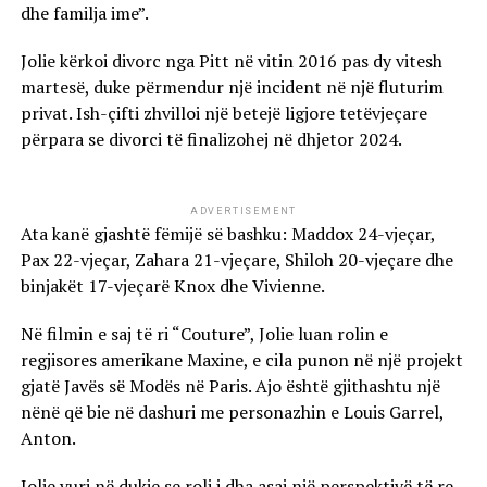
dhe familja ime”.
Jolie kërkoi divorc nga Pitt në vitin 2016 pas dy vitesh
martesë, duke përmendur një incident në një fluturim
privat. Ish-çifti zhvilloi një betejë ligjore tetëvjeçare
përpara se divorci të finalizohej në dhjetor 2024.
ADVERTISEMENT
Ata kanë gjashtë fëmijë së bashku: Maddox 24-vjeçar,
Pax 22-vjeçar, Zahara 21-vjeçare, Shiloh 20-vjeçare dhe
binjakët 17-vjeçarë Knox dhe Vivienne.
Në filmin e saj të ri “Couture”, Jolie luan rolin e
regjisores amerikane Maxine, e cila punon në një projekt
gjatë Javës së Modës në Paris. Ajo është gjithashtu një
nënë që bie në dashuri me personazhin e Louis Garrel,
Anton.
Jolie vuri në dukje se roli i dha asaj një perspektivë të re.