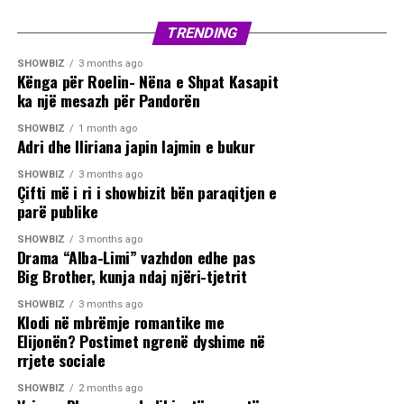
TRENDING
SHOWBIZ
3 months ago
Kënga për Roelin- Nëna e Shpat Kasapit
ka një mesazh për Pandorën
SHOWBIZ
1 month ago
Adri dhe Iliriana japin lajmin e bukur
SHOWBIZ
3 months ago
Çifti më i ri i showbizit bën paraqitjen e
parë publike
SHOWBIZ
3 months ago
Drama “Alba-Limi” vazhdon edhe pas
Big Brother, kunja ndaj njëri-tjetrit
SHOWBIZ
3 months ago
Klodi në mbrëmje romantike me
Elijonën? Postimet ngrenë dyshime në
rrjete sociale
SHOWBIZ
2 months ago