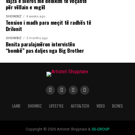
Vajza e Bleros me dedikim të veçantë
për vëllain e vogël
SHOWBIZ
4 weeks ago
Tension i madh para meçit të radhës të
Drilonit
SHOWBIZ
3 months ago
Benita paralajmëron intervistën
“bombë” pas daljes nga Big Brother
LAJME
SHOWBIZ
LIFESTYLE
AUTO&TECH
VIDEO
BIZNES
Copyright © 2026 Artistet Shqiptare &
SS-GROUP