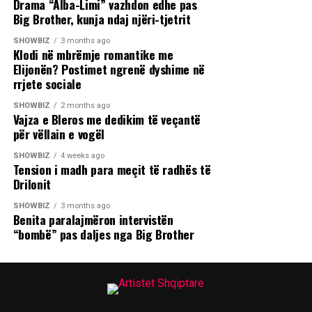
Drama “Alba-Limi” vazhdon edhe pas
Big Brother, kunja ndaj njëri-tjetrit
SHOWBIZ
3 months ago
Klodi në mbrëmje romantike me
Elijonën? Postimet ngrenë dyshime në
rrjete sociale
SHOWBIZ
2 months ago
Vajza e Bleros me dedikim të veçantë
për vëllain e vogël
SHOWBIZ
4 weeks ago
Tension i madh para meçit të radhës të
Drilonit
SHOWBIZ
3 months ago
Benita paralajmëron intervistën
“bombë” pas daljes nga Big Brother