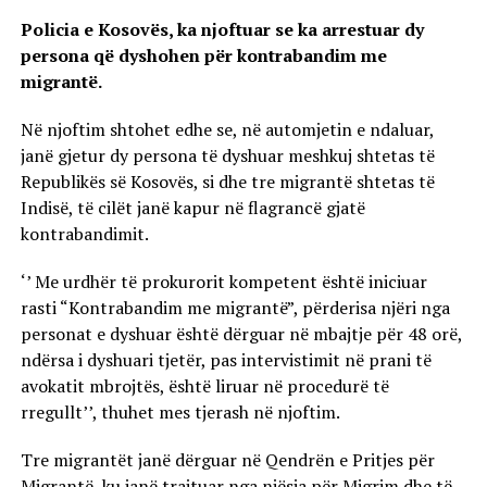
Policia e Kosovës, ka njoftuar se ka arrestuar dy
persona që dyshohen për kontrabandim me
migrantë.
Në njoftim shtohet edhe se, në automjetin e ndaluar,
janë gjetur dy persona të dyshuar meshkuj shtetas të
Republikës së Kosovës, si dhe tre migrantë shtetas të
Indisë, të cilët janë kapur në flagrancë gjatë
kontrabandimit.
‘’ Me urdhër të prokurorit kompetent është iniciuar
rasti “Kontrabandim me migrantë”, përderisa njëri nga
personat e dyshuar është dërguar në mbajtje për 48 orë,
ndërsa i dyshuari tjetër, pas intervistimit në prani të
avokatit mbrojtës, është liruar në procedurë të
rregullt’’, thuhet mes tjerash në njoftim.
Tre migrantët janë dërguar në Qendrën e Pritjes për
Migrantë, ku janë trajtuar nga njësia për Migrim dhe të