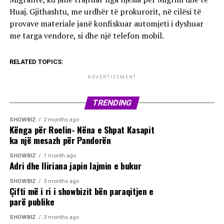
Huaj. Gjithashtu, me urdhër të prokurorit, në cilësi të
provave materiale janë konfiskuar automjeti i dyshuar
me targa vendore, si dhe një telefon mobil.
RELATED TOPICS:
ADVERTISEMENT
TRENDING
SHOWBIZ
2 months ago
Kënga për Roelin- Nëna e Shpat Kasapit
ka një mesazh për Pandorën
SHOWBIZ
1 month ago
Adri dhe Iliriana japin lajmin e bukur
SHOWBIZ
3 months ago
Çifti më i ri i showbizit bën paraqitjen e
parë publike
SHOWBIZ
3 months ago