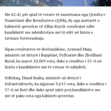
Me 62.41 për qind të votave të numëruara nga Qendra e
Numërimit dhe Rezultateve (QNR), dy nga anëtarët e
kabinetit qeveritar të Albin Kurtit rezultojnë ndër
kandidatët me mbështetjen më të ulët në listën e
Lëvizjes Vetëvendosje.
Sipas rezultateve të deritanishme, Armend Muja,
ministër në detyrë i Bujqësisë, Pylltarisë dhe Zhvillimit
Rural, ka marrë 10,069 vota, duke u renditur i 33-ti në
listën e kandidatëve më të votuar të subjektit.
Ndërkaq, Dimal Basha, ministër në detyrë i
Infrastrukturës, ka siguruar 9,615 vota, duke u renditur i
37-ti në listë dhe duke qenë njëri prej kandidatëve me
më së paku vota nga kabineti qeveritar.