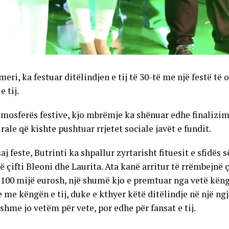
meri, ka festuar ditëlindjen e tij të 30-të me një festë të
e tij.
mosferës festive, kjo mbrëmje ka shënuar edhe finalizimin
ale që kishte pushtuar rrjetet sociale javët e fundit.
aj feste, Butrinti ka shpallur zyrtarisht fituesit e sfidës s
ë çifti Bleoni dhe Laurita. Ata kanë arritur të rrëmbejn
t 100 mijë eurosh, një shumë kjo e premtuar nga vetë këng
 me këngën e tij, duke e kthyer këtë ditëlindje në një ngj
hme jo vetëm për vete, por edhe për fansat e tij.