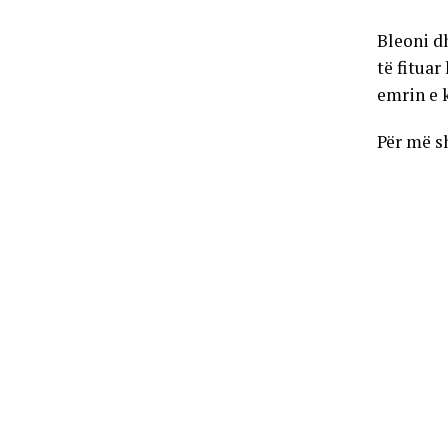
Bleoni dh
të fituar
emrin e k
Për më s