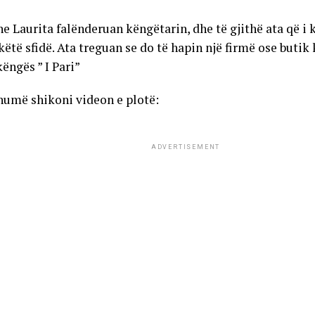
e Laurita falënderuan këngëtarin, dhe të gjithë ata që i
 këtë sfidë. Ata treguan se do të hapin një firmë ose butik
ëngës ” I Pari”
humë shikoni videon e plotë:
ADVERTISEMENT