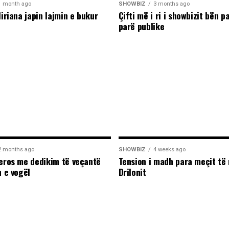
1 month ago
SHOWBIZ
3 months ago
liriana japin lajmin e bukur
Çifti më i ri i showbizit bën p
parë publike
2 months ago
SHOWBIZ
4 weeks ago
leros me dedikim të veçantë
Tension i madh para meçit të 
n e vogël
Drilonit