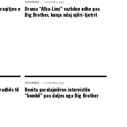
SHOWBIZ
3 months ago
araqitjen e
Drama “Alba-Limi” vazhdon edhe pas
Big Brother, kunja ndaj njëri-tjetrit
SHOWBIZ
3 months ago
radhës të
Benita paralajmëron intervistën
“bombë” pas daljes nga Big Brother