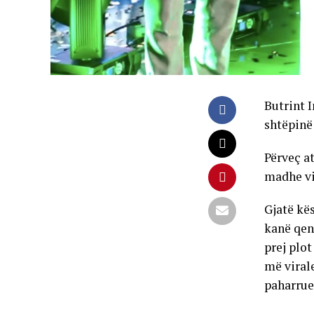
Butrint I
shtëpinë 
Përveç at
madhe vir
Gjatë kës
kanë qen
prej plo
më virale
paharrues