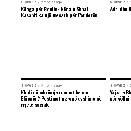
SHOWBIZ
2 months ago
SHOWBIZ
Kënga për Roelin- Nëna e Shpat
Adri dhe I
Kasapit ka një mesazh për Pandorën
SHOWBIZ
3 months ago
SHOWBIZ
Klodi në mbrëmje romantike me
Vajza e B
Elijonën? Postimet ngrenë dyshime në
për vëllai
rrjete sociale