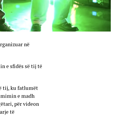
 organizuar në
 e sfidës së tij të
ë tij, ku fatlumët
ë çmimin e madh
ëtari, për videon
arje të