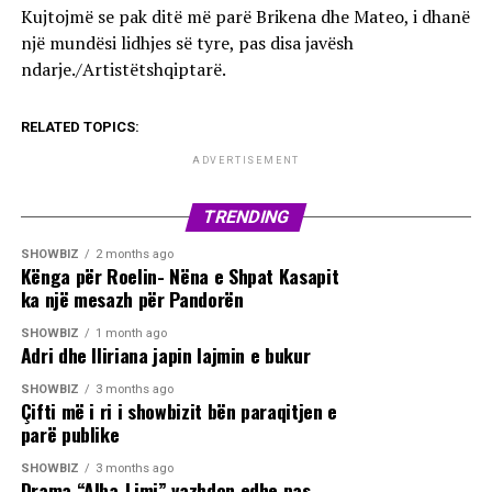
Kujtojmë se pak ditë më parë Brikena dhe Mateo, i dhanë
një mundësi lidhjes së tyre, pas disa javësh
ndarje./Artistëtshqiptarë.
RELATED TOPICS:
ADVERTISEMENT
TRENDING
SHOWBIZ
2 months ago
Kënga për Roelin- Nëna e Shpat Kasapit
ka një mesazh për Pandorën
SHOWBIZ
1 month ago
Adri dhe Iliriana japin lajmin e bukur
SHOWBIZ
3 months ago
Çifti më i ri i showbizit bën paraqitjen e
parë publike
SHOWBIZ
3 months ago
Drama “Alba-Limi” vazhdon edhe pas