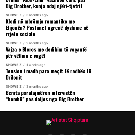
Big Brother, kunja ndaj njëri-tjetrit
SHOWBIZ
3 months ago
Klodi në mbrëmje romantike me
Elijonën? Postimet ngrenë dyshime në
rrjete sociale
SHOWBIZ
2 months ago
Vajza e Bleros me dedikim të veçantë
për vëllain e vogël
SHOWBIZ
4 weeks ago
Tension i madh para meçit të radhës të
Drilonit
SHOWBIZ
3 months ago
Benita paralajmëron intervistën
“bombë” pas daljes nga Big Brother