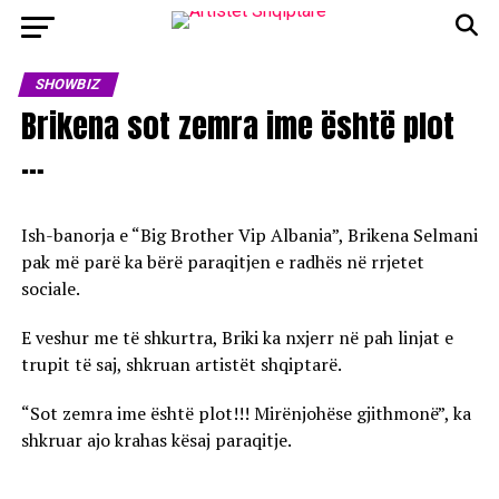
SHOWBIZ
Brikena sot zemra ime është plot
…
Ish-banorja e “Big Brother Vip Albania”, Brikena Selmani
pak më parë ka bërë paraqitjen e radhës në rrjetet
sociale.
E veshur me të shkurtra, Briki ka nxjerr në pah linjat e
trupit të saj, shkruan artistët shqiptarë.
“Sot zemra ime është plot!!! Mirënjohëse gjithmonë”, ka
shkruar ajo krahas kësaj paraqitje.