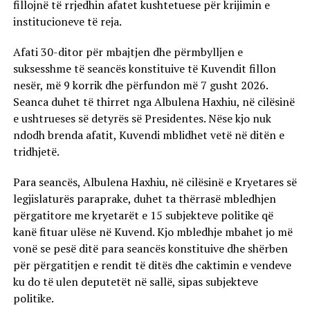
fillojnë të rrjedhin afatet kushtetuese për krijimin e
institucioneve të reja.
Afati 30-ditor për mbajtjen dhe përmbylljen e
suksesshme të seancës konstituive të Kuvendit fillon
nesër, më 9 korrik dhe përfundon më 7 gusht 2026.
Seanca duhet të thirret nga Albulena Haxhiu, në cilësinë
e ushtrueses së detyrës së Presidentes. Nëse kjo nuk
ndodh brenda afatit, Kuvendi mblidhet vetë në ditën e
tridhjetë.
Para seancës, Albulena Haxhiu, në cilësinë e Kryetares së
legjislaturës paraprake, duhet ta thërrasë mbledhjen
përgatitore me kryetarët e 15 subjekteve politike që
kanë fituar ulëse në Kuvend. Kjo mbledhje mbahet jo më
vonë se pesë ditë para seancës konstituive dhe shërben
për përgatitjen e rendit të ditës dhe caktimin e vendeve
ku do të ulen deputetët në sallë, sipas subjekteve
politike.