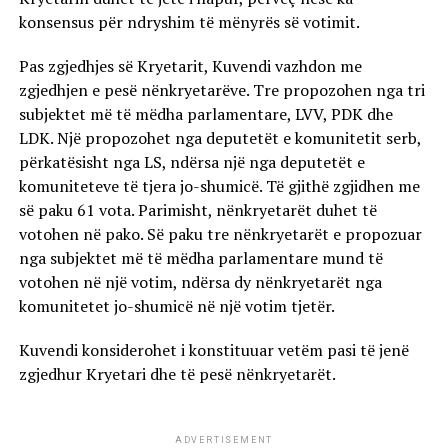
konsensus për ndryshim të mënyrës së votimit.
Pas zgjedhjes së Kryetarit, Kuvendi vazhdon me
zgjedhjen e pesë nënkryetarëve. Tre propozohen nga tri
subjektet më të mëdha parlamentare, LVV, PDK dhe
LDK. Një propozohet nga deputetët e komunitetit serb,
përkatësisht nga LS, ndërsa një nga deputetët e
komuniteteve të tjera jo-shumicë. Të gjithë zgjidhen me
së paku 61 vota. Parimisht, nënkryetarët duhet të
votohen në pako. Së paku tre nënkryetarët e propozuar
nga subjektet më të mëdha parlamentare mund të
votohen në një votim, ndërsa dy nënkryetarët nga
komunitetet jo-shumicë në një votim tjetër.
Kuvendi konsiderohet i konstituuar vetëm pasi të jenë
zgjedhur Kryetari dhe të pesë nënkryetarët.
ADVERTISEMENT