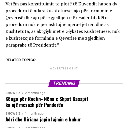
Vetëm pas konstituimit të plotë të Kuvendit hapen dy
procedura të ndara kushtetuese, ajo për formimin e
Qeverisë dhe ajo për zgjedhjen e Presidentit. Këto
procedura nuk e përjashtojnë njëra-tjetrën dhe as
Kushtetuta, as aktgjykimet e Gjykatës Kushtetuese, nuk
e kushtëzojnë formimin e Qeverisë me zgjedhjen
paraprake të Presidentit.”
RELATED TOPICS:
ADVERTISEMENT
TRENDING
SHOWBIZ
2 months ago
Kënga për Roelin- Nëna e Shpat Kasapit
ka një mesazh për Pandorën
SHOWBIZ
1 month ago
Adri dhe Iliriana japin lajmin e bukur