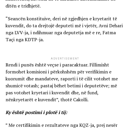
ditën e tridhjetë.
“Seancën konstituive, deri në zgjedhjen e kryetarit të
kuvendit, do ta drejtojë deputeti më i vjetër, Avni Dehari
nga LVV-ja, i ndihmuar nga deputetja më e re, Fatma
Taçi nga KDTP-ja.
ADVERTISEMENT
Rendi i punës është veçse i paracaktuar. Fillimisht
formohet komisioni i përkohshëm për verifikimin e
kuorumit dhe mandateve, raporti i të cilit votohet me
shumicë votash; pastaj bëhet betimi i deputetëve; më
pas votohet kryetari i kuvendit dhe, në fund,
nënkryetarët e kuvendit”, thotë Cakolli.
Ky është postimi i plotë i tij:
” Me certifikimin e rezultateve nga KQZ-ja, prej nesër