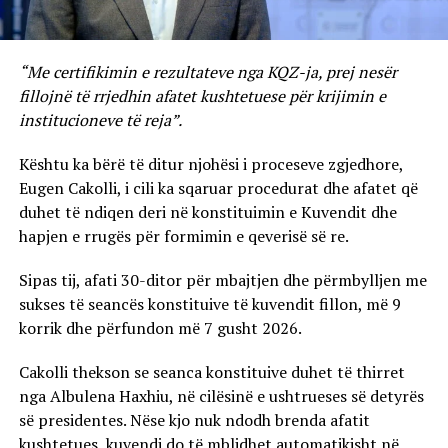
“Me certifikimin e rezultateve nga KQZ-ja, prej nesër
fillojnë të rrjedhin afatet kushtetuese për krijimin e
institucioneve të reja”.
Kështu ka bërë të ditur njohësi i proceseve zgjedhore,
Eugen Cakolli, i cili ka sqaruar procedurat dhe afatet që
duhet të ndiqen deri në konstituimin e Kuvendit dhe
hapjen e rrugës për formimin e qeverisë së re.
Sipas tij, afati 30-ditor për mbajtjen dhe përmbylljen me
sukses të seancës konstituive të kuvendit fillon, më 9
korrik dhe përfundon më 7 gusht 2026.
Cakolli thekson se seanca konstituive duhet të thirret
nga Albulena Haxhiu, në cilësinë e ushtrueses së detyrës
së presidentes. Nëse kjo nuk ndodh brenda afatit
kushtetues, kuvendi do të mblidhet automatikisht në