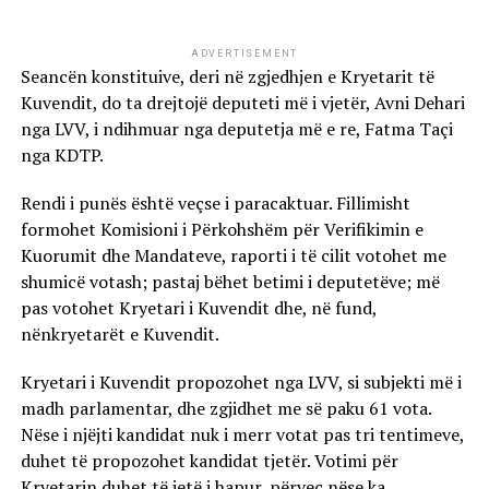
ADVERTISEMENT
Seancën konstituive, deri në zgjedhjen e Kryetarit të
Kuvendit, do ta drejtojë deputeti më i vjetër, Avni Dehari
nga LVV, i ndihmuar nga deputetja më e re, Fatma Taçi
nga KDTP.
Rendi i punës është veçse i paracaktuar. Fillimisht
formohet Komisioni i Përkohshëm për Verifikimin e
Kuorumit dhe Mandateve, raporti i të cilit votohet me
shumicë votash; pastaj bëhet betimi i deputetëve; më
pas votohet Kryetari i Kuvendit dhe, në fund,
nënkryetarët e Kuvendit.
Kryetari i Kuvendit propozohet nga LVV, si subjekti më i
madh parlamentar, dhe zgjidhet me së paku 61 vota.
Nëse i njëjti kandidat nuk i merr votat pas tri tentimeve,
duhet të propozohet kandidat tjetër. Votimi për
Kryetarin duhet të jetë i hapur, përveç nëse ka