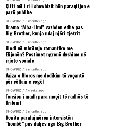
SHOWBIZ
3 months ago
Çifti më i ri i showbizit bën paraqitjen e
parë publike
SHOWBIZ
3 months ago
Drama “Alba-Limi” vazhdon edhe pas
Big Brother, kunja ndaj njëri-tjetrit
SHOWBIZ
3 months ago
Klodi në mbrëmje romantike me
Elijonën? Postimet ngrenë dyshime në
rrjete sociale
SHOWBIZ
2 months ago
Vajza e Bleros me dedikim të veçantë
për vëllain e vogël
SHOWBIZ
4 weeks ago
Tension i madh para meçit të radhës të
Drilonit
SHOWBIZ
3 months ago
Benita paralajmëron intervistën
“bombë” pas daljes nga Big Brother