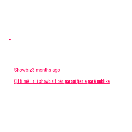
Showbiz
3 months ago
Çifti më i ri i showbizit bën paraqitjen e parë publike