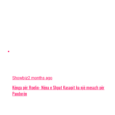
Showbiz
2 months ago
Kënga për Roelin- Nëna e Shpat Kasapit ka një mesazh për
Pandorën