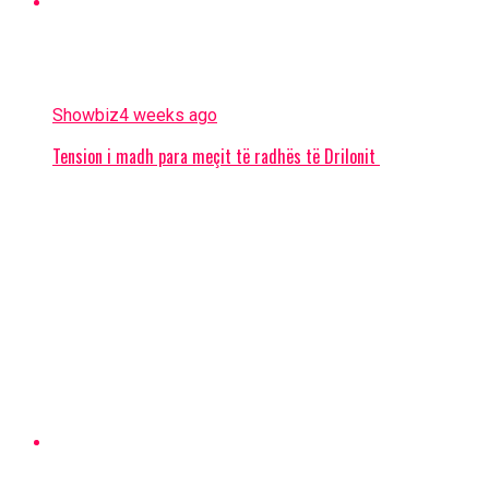
Showbiz
4 weeks ago
Tension i madh para meçit të radhës të Drilonit