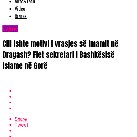
Auto&Tech
Video
Biznes
Lajme
Cili ishte motivi i vrasjes së imamit në
Dragash? Flet sekretari i Bashkësisë
Islame në Gorë
Share
Tweet