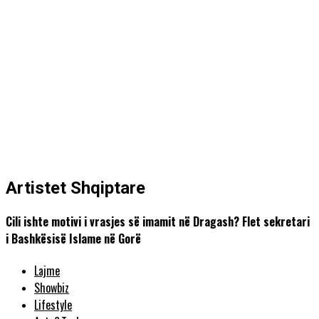
Artistet Shqiptare
Cili ishte motivi i vrasjes së imamit në Dragash? Flet sekretari
i Bashkësisë Islame në Gorë
Lajme
Showbiz
Lifestyle