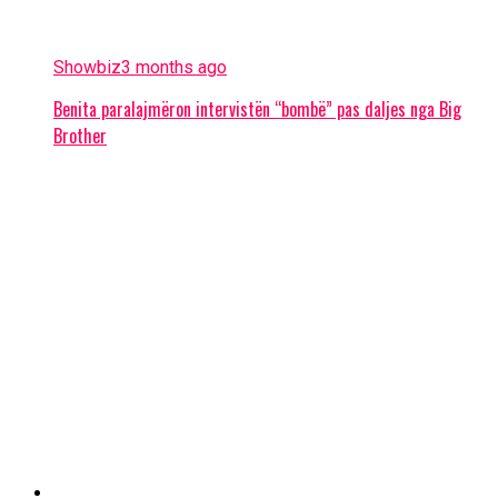
Showbiz
3 months ago
Benita paralajmëron intervistën “bombë” pas daljes nga Big
Brother