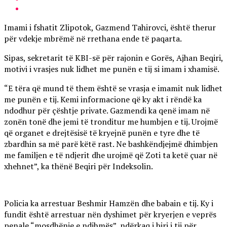
Imami i fshatit Zlipotok, Gazmend Tahirovci, është therur
për vdekje mbrëmë në rrethana ende të paqarta.
Sipas, sekretarit të KBI-së për rajonin e Gorës, Ajhan Beqiri,
motivi i vrasjes nuk lidhet me punën e tij si imam i xhamisë.
“E tëra që mund të them është se vrasja e imamit nuk lidhet
me punën e tij. Kemi informacione që ky akt i rëndë ka
ndodhur për çështje private. Gazmendi ka qenë imam në
zonën tonë dhe jemi të tronditur me humbjen e tij. Urojmë
që organet e drejtësisë të kryejnë punën e tyre dhe të
zbardhin sa më parë këtë rast. Ne bashkëndjejmë dhimbjen
me familjen e të ndjerit dhe urojmë që Zoti ta ketë çuar në
xhehnet”, ka thënë Beqiri për Indeksolin.
Policia ka arrestuar Beshmir Hamzën dhe babain e tij. Ky i
fundit është arrestuar nën dyshimet për kryerjen e veprës
penale “mosdhënie e ndihmës”, ndërkaq i biri i tij për