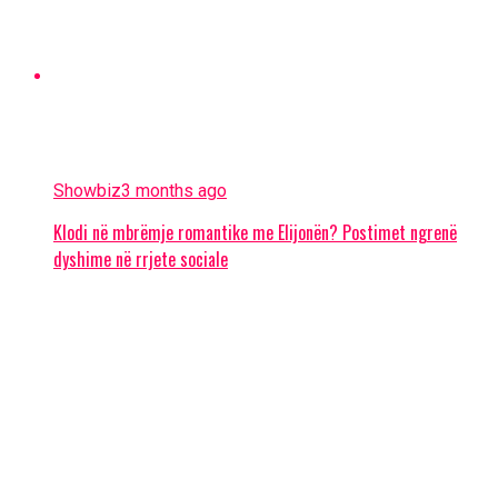
Showbiz
3 months ago
Klodi në mbrëmje romantike me Elijonën? Postimet ngrenë
dyshime në rrjete sociale