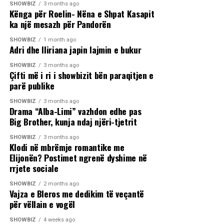
SHOWBIZ
3 months ago
Kënga për Roelin- Nëna e Shpat Kasapit
ka një mesazh për Pandorën
SHOWBIZ
1 month ago
Adri dhe Iliriana japin lajmin e bukur
SHOWBIZ
3 months ago
Çifti më i ri i showbizit bën paraqitjen e
parë publike
SHOWBIZ
3 months ago
Drama “Alba-Limi” vazhdon edhe pas
Big Brother, kunja ndaj njëri-tjetrit
SHOWBIZ
3 months ago
Klodi në mbrëmje romantike me
Elijonën? Postimet ngrenë dyshime në
rrjete sociale
SHOWBIZ
2 months ago
Vajza e Bleros me dedikim të veçantë
për vëllain e vogël
SHOWBIZ
4 weeks ago