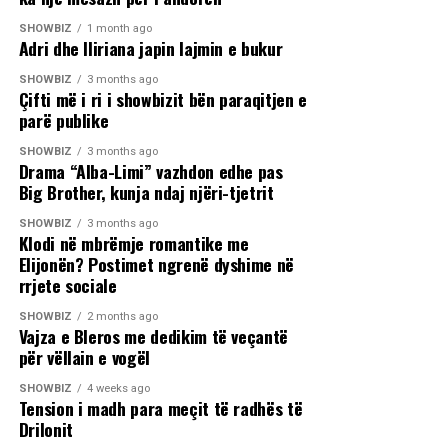
SHOWBIZ
1 month ago
Adri dhe Iliriana japin lajmin e bukur
SHOWBIZ
3 months ago
Çifti më i ri i showbizit bën paraqitjen e
parë publike
SHOWBIZ
3 months ago
Drama “Alba-Limi” vazhdon edhe pas
Big Brother, kunja ndaj njëri-tjetrit
SHOWBIZ
3 months ago
Klodi në mbrëmje romantike me
Elijonën? Postimet ngrenë dyshime në
rrjete sociale
SHOWBIZ
2 months ago
Vajza e Bleros me dedikim të veçantë
për vëllain e vogël
SHOWBIZ
4 weeks ago
Tension i madh para meçit të radhës të
Drilonit