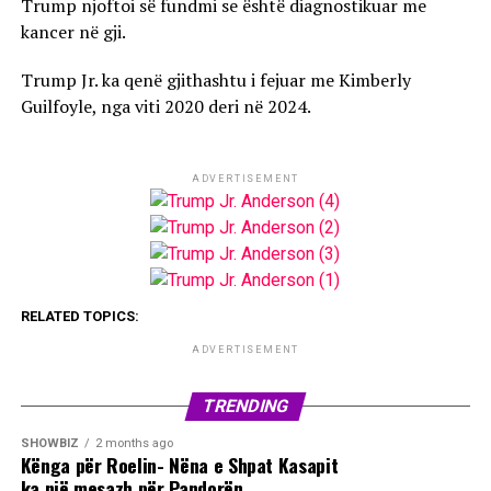
Trump njoftoi së fundmi se është diagnostikuar me
kancer në gji.
Trump Jr. ka qenë gjithashtu i fejuar me Kimberly
Guilfoyle, nga viti 2020 deri në 2024.
ADVERTISEMENT
RELATED TOPICS:
ADVERTISEMENT
TRENDING
SHOWBIZ
2 months ago
Kënga për Roelin- Nëna e Shpat Kasapit
ka një mesazh për Pandorën