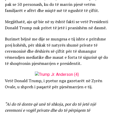
pak se 50 personash, ku do të marrin pjesë vetëm
familjarët e afërt dhe miqtë më të ngushtë të çiftit.
Megjithatë, ajo që bie në sy është fakti se vetë Presidenti
Donald Trump nuk pritet të jetë i pranishëm në dasmë.
Burimet bëjnë me dije se mungesa e tij ishte e pritshme
prej kohësh, për shkak të natyrës shumë private të
ceremonisë dhe dëshirës së çiftit për të shmangur
vëmendjen mediatike dhe masat e forta të sigurisë që do
të shoqëronin pjesëmarrjen e presidentit.
Vetë Donald Trump, i pyetur nga gazetarët në Zyrën
Ovale, u shpreh i paqartë për pjesëmarrjen e tij.
“Ai do të donte që unë të shkoja, por do të jetë një
ceremoni e vogël private dhe do të përpiqem të