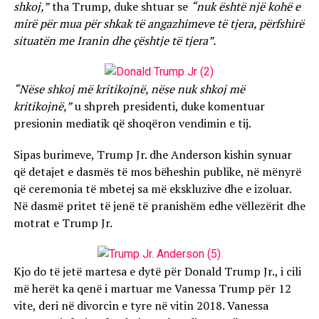
shkoj,”
tha Trump, duke shtuar se
“nuk është një kohë e
mirë për mua për shkak të angazhimeve të tjera, përfshirë
situatën me Iranin dhe çështje të tjera”.
“Nëse shkoj më kritikojnë, nëse nuk shkoj më
kritikojnë,”
u shpreh presidenti, duke komentuar
presionin mediatik që shoqëron vendimin e tij.
Sipas burimeve, Trump Jr. dhe Anderson kishin synuar
që detajet e dasmës të mos bëheshin publike, në mënyrë
që ceremonia të mbetej sa më ekskluzive dhe e izoluar.
Në dasmë pritet të jenë të pranishëm edhe vëllezërit dhe
motrat e Trump Jr.
Kjo do të jetë martesa e dytë për Donald Trump Jr., i cili
më herët ka qenë i martuar me Vanessa Trump për 12
vite, deri në divorcin e tyre në vitin 2018. Vanessa