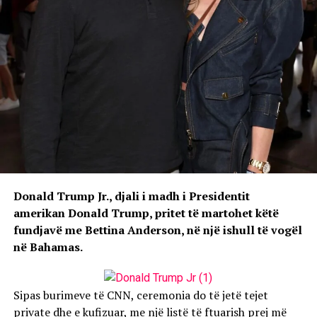
Donald Trump Jr., djali i madh i Presidentit
amerikan Donald Trump, pritet të martohet këtë
fundjavë me Bettina Anderson, në një ishull të vogël
në Bahamas.
Sipas burimeve të CNN, ceremonia do të jetë tejet
private dhe e kufizuar, me një listë të ftuarish prej më