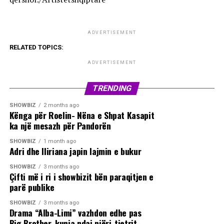
ADVERTISEMENT
RELATED TOPICS:
ADVERTISEMENT
TRENDING
SHOWBIZ
2 months ago
Kënga për Roelin- Nëna e Shpat Kasapit
ka një mesazh për Pandorën
SHOWBIZ
1 month ago
Adri dhe Iliriana japin lajmin e bukur
SHOWBIZ
3 months ago
Çifti më i ri i showbizit bën paraqitjen e
parë publike
SHOWBIZ
3 months ago
Drama “Alba-Limi” vazhdon edhe pas
Big Brother, kunja ndaj njëri-tjetrit