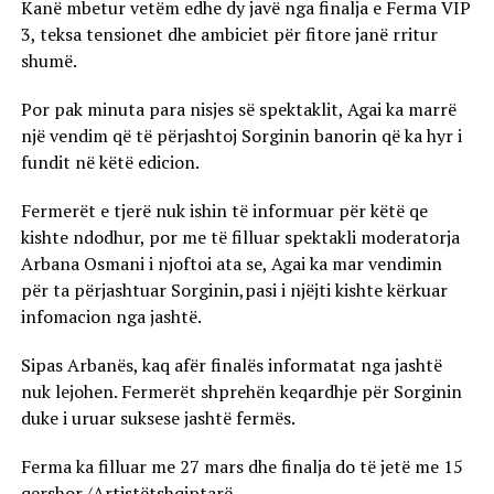
Kanë mbetur vetëm edhe dy javë nga finalja e Ferma VIP
3, teksa tensionet dhe ambiciet për fitore janë rritur
shumë.
Por pak minuta para nisjes së spektaklit, Agai ka marrë
një vendim që të përjashtoj Sorginin banorin që ka hyr i
fundit në këtë edicion.
Fermerët e tjerë nuk ishin të informuar për këtë qe
kishte ndodhur, por me të filluar spektakli moderatorja
Arbana Osmani i njoftoi ata se, Agai ka mar vendimin
për ta përjashtuar Sorginin,pasi i njëjti kishte kërkuar
infomacion nga jashtë.
Sipas Arbanës, kaq afër finalës informatat nga jashtë
nuk lejohen. Fermerët shprehën keqardhje për Sorginin
duke i uruar suksese jashtë fermës.
Ferma ka filluar me 27 mars dhe finalja do të jetë me 15
qershor./Artistëtshqiptarë