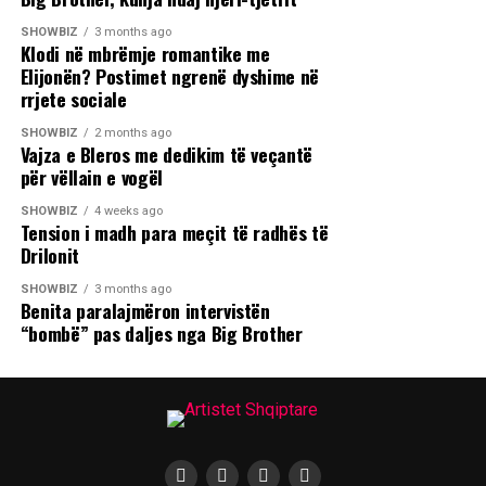
SHOWBIZ
3 months ago
Klodi në mbrëmje romantike me
Elijonën? Postimet ngrenë dyshime në
rrjete sociale
SHOWBIZ
2 months ago
Vajza e Bleros me dedikim të veçantë
për vëllain e vogël
SHOWBIZ
4 weeks ago
Tension i madh para meçit të radhës të
Drilonit
SHOWBIZ
3 months ago
Benita paralajmëron intervistën
“bombë” pas daljes nga Big Brother