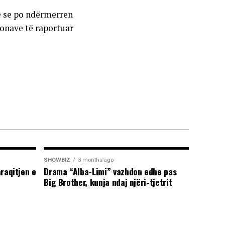
he se po ndërmerren
sonave të raportuar
SHOWBIZ
3 months ago
araqitjen e
Drama “Alba-Limi” vazhdon edhe pas
Big Brother, kunja ndaj njëri-tjetrit