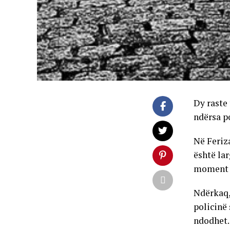
Dy raste
ndërsa po
Në Feriza
është lar
moment f
Ndërkaq, 
policinë 
ndodhet.