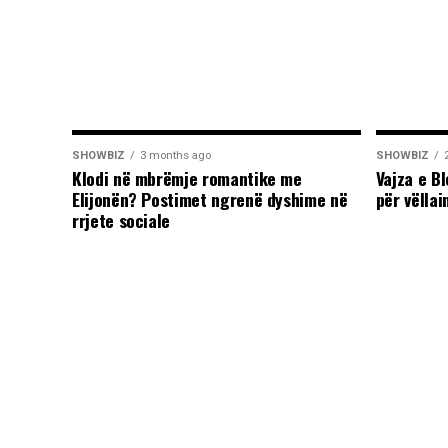
SHOWBIZ
3 months ago
SHOWBIZ
Klodi në mbrëmje romantike me
Vajza e B
Elijonën? Postimet ngrenë dyshime në
për vëllai
rrjete sociale