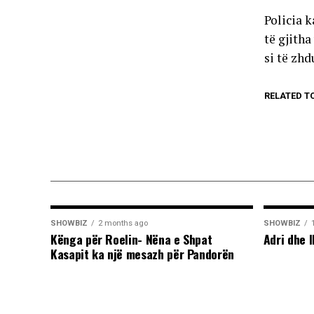
Policia k
të gjith
si të zhd
RELATED T
SHOWBIZ
2 months ago
SHOWBIZ
Kënga për Roelin- Nëna e Shpat
Adri dhe I
Kasapit ka një mesazh për Pandorën