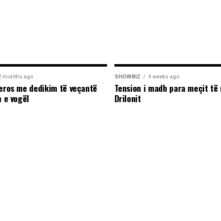
2 months ago
SHOWBIZ
4 weeks ago
leros me dedikim të veçantë
Tension i madh para meçit të 
n e vogël
Drilonit