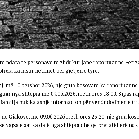
 të ndara të personave të zhdukur janë raportuar në Feriz
licia ka nisur hetimet për gjetjen e tyre.
j, më 10 qershor 2026, një grua kosovare ka raportuar në po
guar nga shtëpia më 09.06.2026, rreth orës 18:00. Sipas ra
amilja nuk ka asnjë informacion për vendndodhjen e tij.
në Gjakovë, më 09.06.2026 rreth orës 23:20, një grua kos
se vajza e saj ka dalë nga shtëpia dhe që prej atëherë nuk