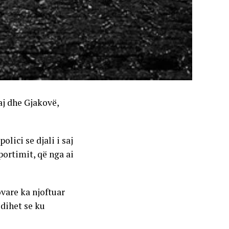
aj dhe Gjakovë,
lici se djali i saj
portimit, që nga ai
ovare ka njoftuar
 dihet se ku