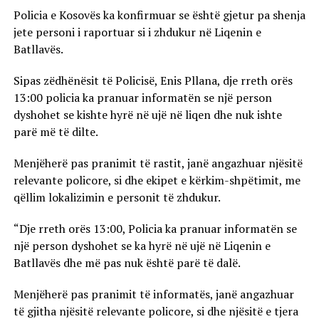
Policia e Kosovës ka konfirmuar se është gjetur pa shenja
jete personi i raportuar si i zhdukur në Liqenin e
Batllavës.
Sipas zëdhënësit të Policisë, Enis Pllana, dje rreth orës
13:00 policia ka pranuar informatën se një person
dyshohet se kishte hyrë në ujë në liqen dhe nuk ishte
parë më të dilte.
Menjëherë pas pranimit të rastit, janë angazhuar njësitë
relevante policore, si dhe ekipet e kërkim-shpëtimit, me
qëllim lokalizimin e personit të zhdukur.
“Dje rreth orës 13:00, Policia ka pranuar informatën se
një person dyshohet se ka hyrë në ujë në Liqenin e
Batllavës dhe më pas nuk është parë të dalë.
Menjëherë pas pranimit të informatës, janë angazhuar
të gjitha njësitë relevante policore, si dhe njësitë e tjera