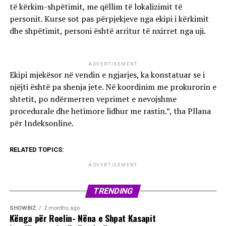
të kërkim-shpëtimit, me qëllim të lokalizimit të
personit. Kurse sot pas përpjekjeve nga ekipi i kërkimit
dhe shpëtimit, personi është arritur të nxirret nga uji.
ADVERTISEMENT
Ekipi mjekësor në vendin e ngjarjes, ka konstatuar se i
njëjti është pa shenja jete. Në koordinim me prokurorin e
shtetit, po ndërmerren veprimet e nevojshme
procedurale dhe hetimore lidhur me rastin.”, tha Pllana
për Indeksonline.
RELATED TOPICS:
ADVERTISEMENT
TRENDING
SHOWBIZ
2 months ago
Kënga për Roelin- Nëna e Shpat Kasapit