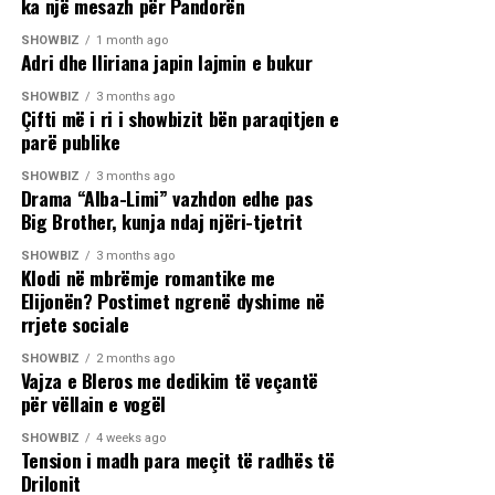
ka një mesazh për Pandorën
SHOWBIZ
1 month ago
Adri dhe Iliriana japin lajmin e bukur
SHOWBIZ
3 months ago
Çifti më i ri i showbizit bën paraqitjen e
parë publike
SHOWBIZ
3 months ago
Drama “Alba-Limi” vazhdon edhe pas
Big Brother, kunja ndaj njëri-tjetrit
SHOWBIZ
3 months ago
Klodi në mbrëmje romantike me
Elijonën? Postimet ngrenë dyshime në
rrjete sociale
SHOWBIZ
2 months ago
Vajza e Bleros me dedikim të veçantë
për vëllain e vogël
SHOWBIZ
4 weeks ago
Tension i madh para meçit të radhës të
Drilonit