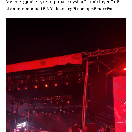
Me energjinë e tyre të paparë dyshja “shpërthyen” në
skenën e madhe të NY duke argëtuar pjesëmarrësit.