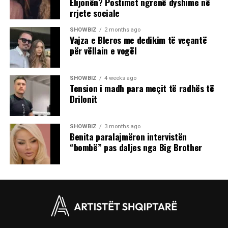
Elijonën? Postimet ngrenë dyshime në
rrjete sociale
SHOWBIZ
2 months ago
Vajza e Bleros me dedikim të veçantë
për vëllain e vogël
SHOWBIZ
4 weeks ago
Tension i madh para meçit të radhës të
Drilonit
SHOWBIZ
3 months ago
Benita paralajmëron intervistën
“bombë” pas daljes nga Big Brother