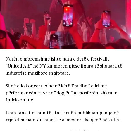
Natën e mbrëmshme ishte nata e dytë e festivalit
“United Alb” në NY ku morën pjesë figura të shquara të
industrisë muzikore shqiptare.
Si në çdo koncert edhe në këtë Era dhe Ledri me
përformancën e tyre e “dogjën” atmosferën, shkruan
Indeksonline.
Ishin fansat e shumtë ata të cilën publikuan pamje në
rrjetet sociale ku shihet se atmosfera ka qenë në kulm.