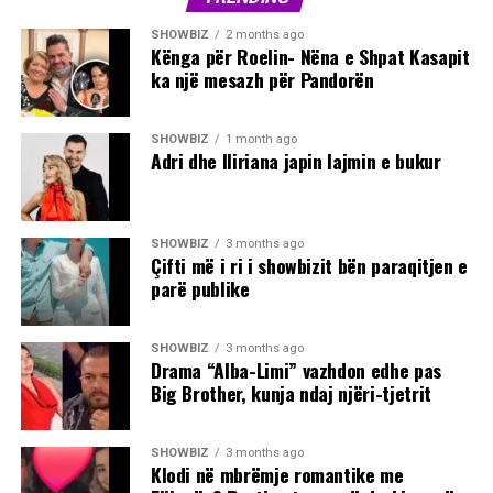
SHOWBIZ
2 months ago
Kënga për Roelin- Nëna e Shpat Kasapit
ka një mesazh për Pandorën
SHOWBIZ
1 month ago
Adri dhe Iliriana japin lajmin e bukur
SHOWBIZ
3 months ago
Çifti më i ri i showbizit bën paraqitjen e
parë publike
SHOWBIZ
3 months ago
Drama “Alba-Limi” vazhdon edhe pas
Big Brother, kunja ndaj njëri-tjetrit
SHOWBIZ
3 months ago
Klodi në mbrëmje romantike me