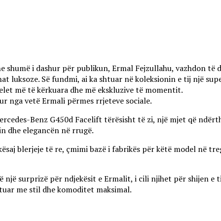
he shumë i dashur për publikun, Ermal Fejzullahu, vazhdon të 
at luksoze. Së fundmi, ai ka shtuar në koleksionin e tij një su
elet më të kërkuara dhe më ekskluzive të momentit.
tur nga vetë Ermali përmes rrjeteve sociale.
Mercedes-Benz G450d Facelift tërësisht të zi, një mjet që ndër
sin dhe elegancën në rrugë.
 kësaj blerjeje të re, çmimi bazë i fabrikës për këtë model në tr
një surprizë për ndjekësit e Ermalit, i cili njihet për shijen e t
tuar me stil dhe komoditet maksimal.