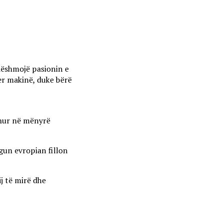
dëshmojë pasionin e
per makinë, duke bërë
thur në mënyrë
egun evropian fillon
ij të mirë dhe