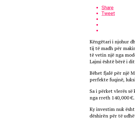
Share
Tweet
Këngëtari i njohur d
tij të madh për makin
të vetin një nga mod
Lajmi është bërë i di
Bëhet fjalë për një 
perfekte fuqinë, luk
Sa i përket vlerës së
nga rreth 140,000 €.
Ky investim nuk është 
dëshirën për të udhë