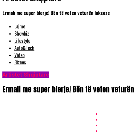
Ermali me super blerje! Bën të veten veturën luksoze
Lajme
Showbiz
Lifestyle
Auto&Tech
Video
Biznes
Artistet Shqiptare
Ermali me super blerje! Bën të veten veturë