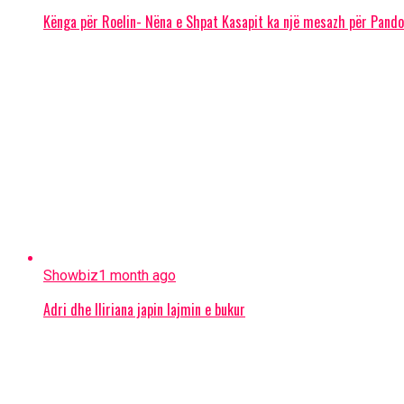
Kënga për Roelin- Nëna e Shpat Kasapit ka një mesazh për Pand
Showbiz
1 month ago
Adri dhe Iliriana japin lajmin e bukur