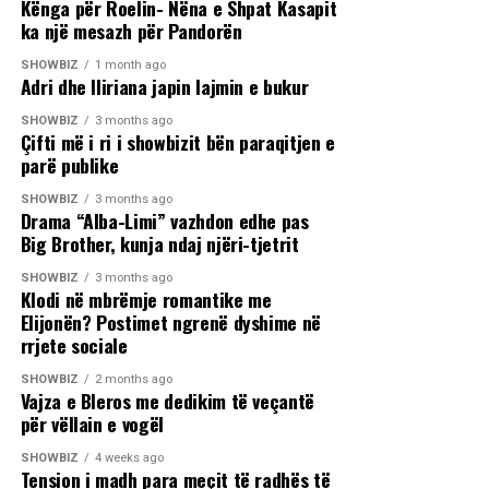
Kënga për Roelin- Nëna e Shpat Kasapit
ka një mesazh për Pandorën
SHOWBIZ
1 month ago
Adri dhe Iliriana japin lajmin e bukur
SHOWBIZ
3 months ago
Çifti më i ri i showbizit bën paraqitjen e
parë publike
SHOWBIZ
3 months ago
Drama “Alba-Limi” vazhdon edhe pas
Big Brother, kunja ndaj njëri-tjetrit
SHOWBIZ
3 months ago
Klodi në mbrëmje romantike me
Elijonën? Postimet ngrenë dyshime në
rrjete sociale
SHOWBIZ
2 months ago
Vajza e Bleros me dedikim të veçantë
për vëllain e vogël
SHOWBIZ
4 weeks ago
Tension i madh para meçit të radhës të