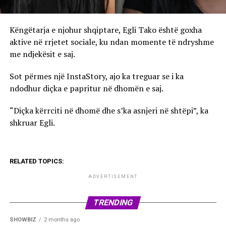
Këngëtarja e njohur shqiptare, Egli Tako është goxha
aktive në rrjetet sociale, ku ndan momente të ndryshme
me ndjekësit e saj.
Sot përmes një InstaStory, ajo ka treguar se i ka
ndodhur diçka e papritur në dhomën e saj.
“Diçka kërrciti në dhomë dhe s’ka asnjeri në shtëpi”, ka
shkruar Egli.
RELATED TOPICS:
ADVERTISEMENT
TRENDING
SHOWBIZ
2 months ago