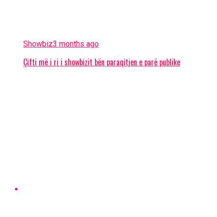
Showbiz
3 months ago
Çifti më i ri i showbizit bën paraqitjen e parë publike