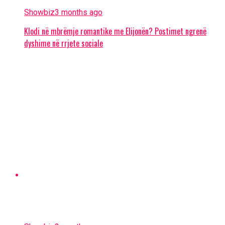
Showbiz
3 months ago
Klodi në mbrëmje romantike me Elijonën? Postimet ngrenë
dyshime në rrjete sociale