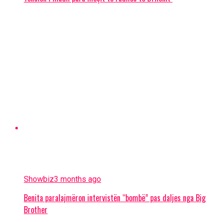
Showbiz
3 months ago
Benita paralajmëron intervistën “bombë” pas daljes nga Big
Brother