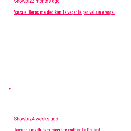
Showbiz
2 months ago
Vajza e Bleros me dedikim të veçantë për vëllain e vogël
Showbiz
4 weeks ago
Tension i madh para meçit të radhës të Drilonit