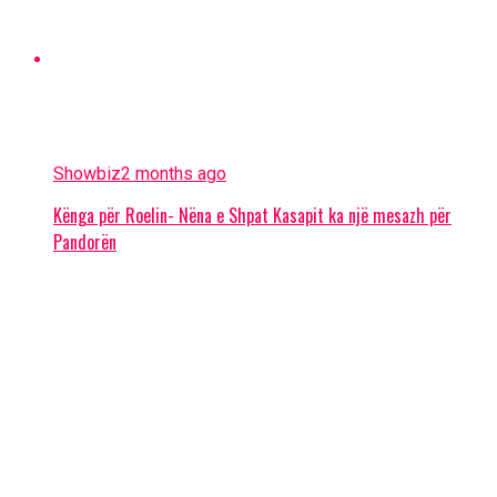
Showbiz
2 months ago
Kënga për Roelin- Nëna e Shpat Kasapit ka një mesazh për
Pandorën