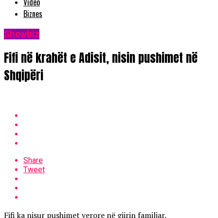
Video
Biznes
Showbiz
Fifi në krahët e Adisit, nisin pushimet në
Shqipëri
Share
Tweet
Fifi ka nisur pushimet verore në gjirin familjar.