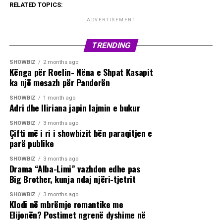
RELATED TOPICS:
ADVERTISEMENT
TRENDING
SHOWBIZ
2 months ago
Kënga për Roelin- Nëna e Shpat Kasapit
ka një mesazh për Pandorën
SHOWBIZ
1 month ago
Adri dhe Iliriana japin lajmin e bukur
SHOWBIZ
3 months ago
Çifti më i ri i showbizit bën paraqitjen e
parë publike
SHOWBIZ
3 months ago
Drama “Alba-Limi” vazhdon edhe pas
Big Brother, kunja ndaj njëri-tjetrit
SHOWBIZ
3 months ago
Klodi në mbrëmje romantike me
Elijonën? Postimet ngrenë dyshime në