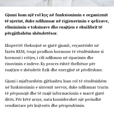
Gjumi luan një rol kyç në funksionimin e organizmit
të njeriut, duke ndihmuar në rigjenerimin e qelizave,
eliminimin e toksinave dhe ruajtjen e ekuilibrit të
përgjithshëm shëndetësor.
Ekspertët theksojnë se gjatë gjumit, veçanërisht në
fazën REM, trupi prodhon hormone të rëndësishme si
hormoni i rritjes, i cili ndihmon në riparimin dhe
rinovimin e indeve. Ky proces është thelbësor për
ruajtjen e shëndetit fizik dhe energjisë së përditshme.
Gjumi i mjaftueshëm gjithashtu luan rol të rëndësishëm
në funksionimin e sistemit nervor, duke ndihmuar trurin
të përpunojë dhe të ruajë informacionin e marrë gjatë
ditës. Për këtë arsye, nata konsiderohet një periudhë
vendimtare për kujtesën dhe përqendrimin.