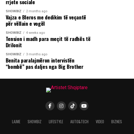
rrjete sociale
SHOWBIZ
2 months ago
Vajza e Bleros me dedikim të veçantë
për vëllain e vogël
SHOWBIZ
4 weeks ago
Tension i madh para meçit të radhës të
Drilonit
SHOWBIZ
3 months ago
Benita paralajmëron intervistën
“bombë” pas daljes nga Big Brother
LAJME
SHOWBIZ
LIFESTYLE
AUTO&TECH
VIDEO
BIZNES