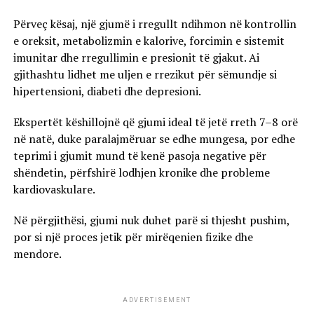
Përveç kësaj, një gjumë i rregullt ndihmon në kontrollin
e oreksit, metabolizmin e kalorive, forcimin e sistemit
imunitar dhe rregullimin e presionit të gjakut. Ai
gjithashtu lidhet me uljen e rrezikut për sëmundje si
hipertensioni, diabeti dhe depresioni.
Ekspertët këshillojnë që gjumi ideal të jetë rreth 7–8 orë
në natë, duke paralajmëruar se edhe mungesa, por edhe
teprimi i gjumit mund të kenë pasoja negative për
shëndetin, përfshirë lodhjen kronike dhe probleme
kardiovaskulare.
Në përgjithësi, gjumi nuk duhet parë si thjesht pushim,
por si një proces jetik për mirëqenien fizike dhe
mendore.
ADVERTISEMENT