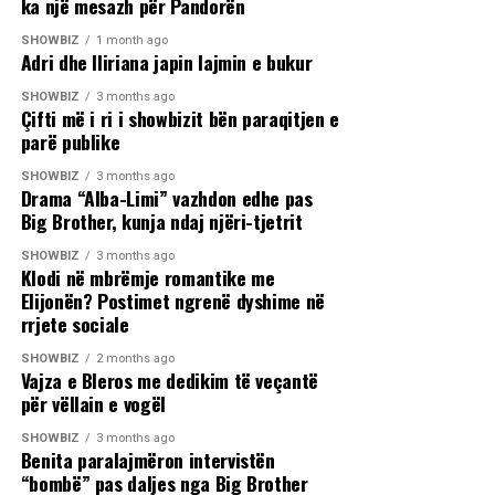
ka një mesazh për Pandorën
SHOWBIZ
1 month ago
Adri dhe Iliriana japin lajmin e bukur
SHOWBIZ
3 months ago
Çifti më i ri i showbizit bën paraqitjen e
parë publike
SHOWBIZ
3 months ago
Drama “Alba-Limi” vazhdon edhe pas
Big Brother, kunja ndaj njëri-tjetrit
SHOWBIZ
3 months ago
Klodi në mbrëmje romantike me
Elijonën? Postimet ngrenë dyshime në
rrjete sociale
SHOWBIZ
2 months ago
Vajza e Bleros me dedikim të veçantë
për vëllain e vogël
SHOWBIZ
3 months ago
Benita paralajmëron intervistën
“bombë” pas daljes nga Big Brother