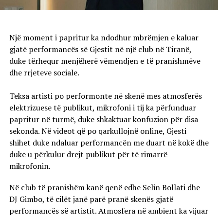
Një moment i papritur ka ndodhur mbrëmjen e kaluar
gjatë performancës së Gjestit në një club në Tiranë,
duke tërhequr menjëherë vëmendjen e të pranishmëve
dhe rrjeteve sociale.
Teksa artisti po performonte në skenë mes atmosferës
elektrizuese të publikut, mikrofoni i tij ka përfunduar
papritur në turmë, duke shkaktuar konfuzion për disa
sekonda. Në videot që po qarkullojnë online, Gjesti
shihet duke ndaluar performancën me duart në kokë dhe
duke u përkulur drejt publikut për të rimarrë
mikrofonin.
Në club të pranishëm kanë qenë edhe Selin Bollati dhe
DJ Gimbo, të cilët janë parë pranë skenës gjatë
performancës së artistit. Atmosfera në ambient ka vijuar