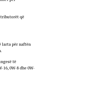
stributorët që
larta për naftën
.
ungesë të
0W-16, 0W-8 dhe 0W-