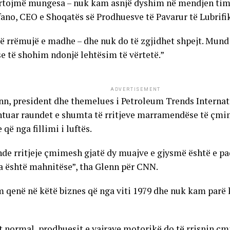
rtojmë mungesa – nuk kam asnjë dyshim në mendjen tim
fano, CEO e Shoqatës së Prodhuesve të Pavarur të Lubrifi
jë rrëmujë e madhe – dhe nuk do të zgjidhet shpejt. Mund 
se të shohim ndonjë lehtësim të vërtetë.”
ADVERTISEMENT
n, president dhe themelues i Petroleum Trends Internat
uar raundet e shumta të rritjeve marramendëse të çmim
që nga fillimi i luftës.
nde rritjeje çmimesh gjatë dy muajve e gjysmë është e pa
 është mahnitëse”, tha Glenn për CNN.
 qenë në këtë biznes që nga viti 1979 dhe nuk kam parë 
it normal, prodhuesit e vajrave motorikë do të rrisnin ç