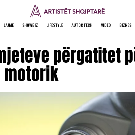
LAJME
SHOWBIZ
LIFESTYLE
AUTO&TECH
VIDEO
BIZNES
mjeteve përgatitet p
t motorik