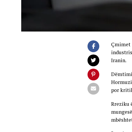
Çmimet m
industri
Iranin.
Dëmtimi 
Hormuzit 
por kriti
Rreziku ë
mungesë 
mbështet