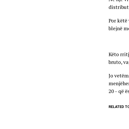
distribut
Por këtë 
blejnë m
Këto rri
bruto, va
Jo vetëm
menjëher
20 – që ë
RELATED T