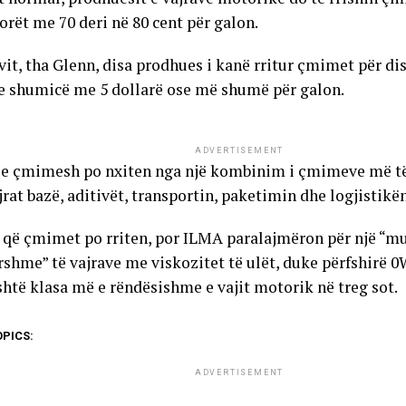
orët me 70 deri në 80 cent për galon.
vit, tha Glenn, disa prodhues i kanë rritur çmimet për di
e shumicë me 5 dollarë ose më shumë për galon.
ADVERTISEMENT
tje çmimesh po nxiten nga një kombinim i çmimeve më të 
jrat bazë, aditivët, transportin, paketimin dhe logjistikën
 që çmimet po rriten, por ILMA paralajmëron për një “m
shme” të vajrave me viskozitet të ulët, duke përfshirë 
shtë klasa më e rëndësishme e vajit motorik në treg sot.
OPICS:
ADVERTISEMENT