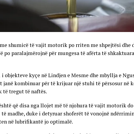
e shumicë të vajit motorik po rriten me shpejtësi dhe d
së po paralajmërojnë për mungesa të afërta të shkaktuara
i objekteve kyçe në Lindjen e Mesme dhe mbyllja e Ngus
janë kombinuar për të krijuar një stuhi të përsosur në k
k të tregut të naftës.
shtë që disa nga llojet më të njohura të vajit motorik do
të madhe, duke i detyruar shoferët të vonojnë ndërrimin 
en në lubrifikantë jo optimalë.