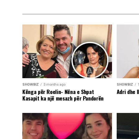
SHOWBIZ
3 months ago
SHOWBIZ
Kënga për Roelin- Nëna e Shpat
Adri dhe I
Kasapit ka një mesazh për Pandorën