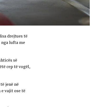
isa drejtues të
 nga lufta me
hticës së
ëtë cep të vogël,
 të jenë në
e vajit ose të