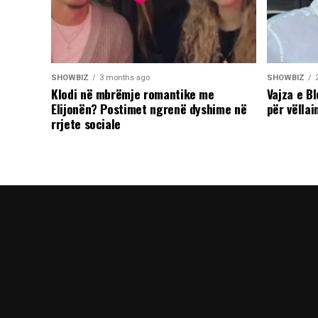
SHOWBIZ
3 months ago
SHOWBIZ
Klodi në mbrëmje romantike me
Vajza e B
Elijonën? Postimet ngrenë dyshime në
për vëllai
rrjete sociale