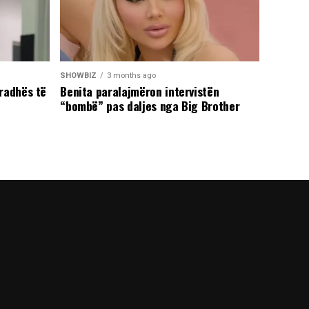
SHOWBIZ
3 months ago
radhës të
Benita paralajmëron intervistën
“bombë” pas daljes nga Big Brother