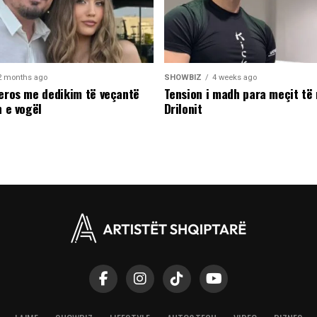
2 months ago
SHOWBIZ
4 weeks ago
leros me dedikim të veçantë
Tension i madh para meçit të 
n e vogël
Drilonit