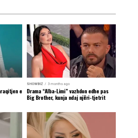
SHOWBIZ
3 months ago
araqitjen e
Drama “Alba-Limi” vazhdon edhe pas
Big Brother, kunja ndaj njëri-tjetrit