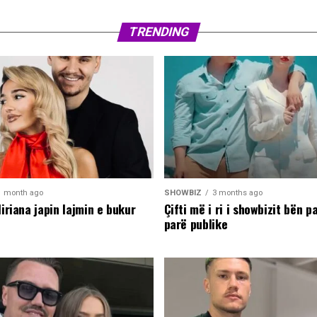
TRENDING
1 month ago
SHOWBIZ
3 months ago
liriana japin lajmin e bukur
Çifti më i ri i showbizit bën p
parë publike