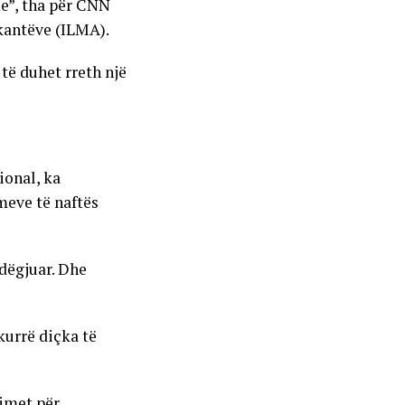
e”, tha për CNN
kantëve (ILMA).
të duhet rreth një
ional, ka
eve të naftës
dëgjuar. Dhe
kurrë diçka të
mimet për