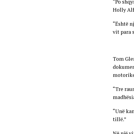
“Po shqy
Holly Al
“Është n
vit para 
Tom Glen
dokument
motorike 
“Tre rau
madhësia
“Unë kam
tillë.”
Në një v