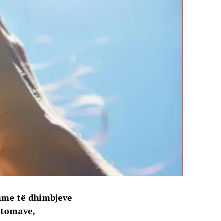
shme të dhimbjeve
ptomave,