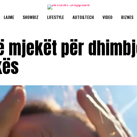
LAJME
SHOWBIZ
LIFESTYLE
AUTO&TECH
VIDEO
BIZNES
ë mjekët për dhimbj
kës