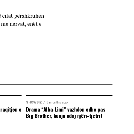
ë cilat përshkruhen
 me nervat, enët e
SHOWBIZ
3 months ago
araqitjen e
Drama “Alba-Limi” vazhdon edhe pas
Big Brother, kunja ndaj njëri-tjetrit