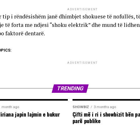
ADVERTISEMENT
r tip i rëndësishëm janë dhimbjet shokuese të nofullës, t
je të forta me ndjesi “shoku elektrik” dhe mund të lidhen
po faktorë dentarë.
OPICS:
ADVERTISEMENT
TRENDING
1 month ago
SHOWBIZ
3 months ago
liriana japin lajmin e bukur
Çifti më i ri i showbizit bën p
parë publike