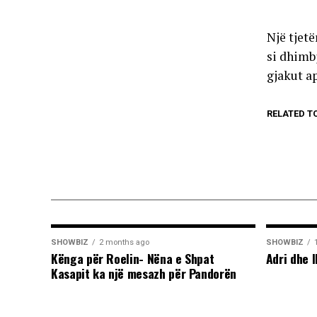
Një tjetë
si dhimb
gjakut a
RELATED T
SHOWBIZ
2 months ago
SHOWBIZ
Kënga për Roelin- Nëna e Shpat
Adri dhe I
Kasapit ka një mesazh për Pandorën