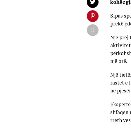
kohëzgj
Sipas sp
prekë çd
Një prej 
aktivitet
përkohsh
një orë.
Një tjetë
rastet e
në pjesë
Ekspertë
shfaqen 
rreth ve