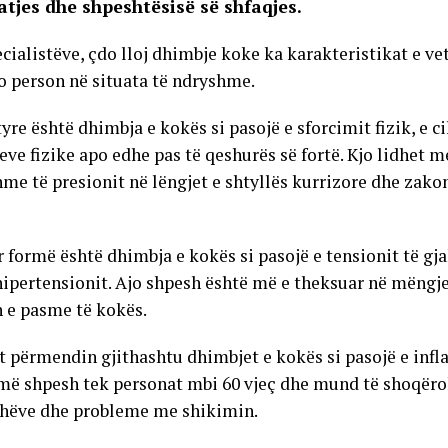
atjes dhe shpeshtësisë së shfaqjes.
ecialistëve, çdo lloj dhimbje koke ka karakteristikat e v
o person në situata të ndryshme.
tyre është dhimbja e kokës si pasojë e sforcimit fizik, e c
eve fizike apo edhe pas të qeshurës së fortë. Kjo lidhet me
me të presionit në lëngjet e shtyllës kurrizore dhe zakon
r formë është dhimbja e kokës si pasojë e tensionit të gj
 hipertensionit. Ajo shpesh është më e theksuar në mëngj
n e pasme të kokës.
t përmendin gjithashtu dhimbjet e kokës si pasojë e infla
më shpesh tek personat mbi 60 vjeç dhe mund të shoqër
shëve dhe probleme me shikimin.