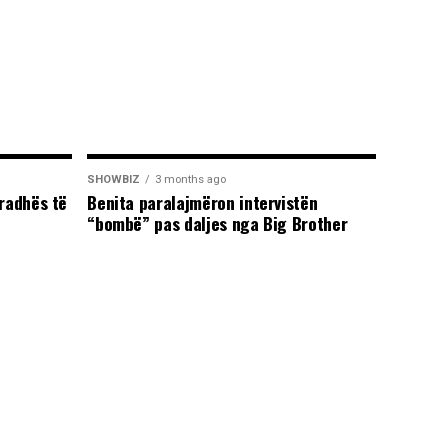
SHOWBIZ
3 months ago
radhës të
Benita paralajmëron intervistën
“bombë” pas daljes nga Big Brother