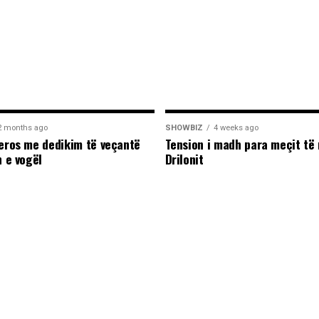
2 months ago
SHOWBIZ
4 weeks ago
leros me dedikim të veçantë
Tension i madh para meçit të 
n e vogël
Drilonit