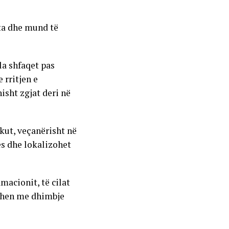
eta dhe mund të
ila shfaqet pas
 rritjen e
isht zgjat deri në
akut, veçanërisht në
es dhe lokalizohet
macionit, të cilat
ohen me dhimbje