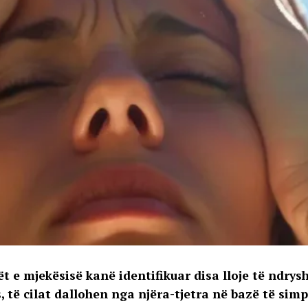
t e mjekësisë kanë identifikuar disa lloje të ndry
, të cilat dallohen nga njëra-tjetra në bazë të sim