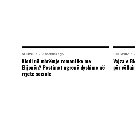
SHOWBIZ
3 months ago
SHOWBIZ
Klodi në mbrëmje romantike me
Vajza e B
Elijonën? Postimet ngrenë dyshime në
për vëllai
rrjete sociale