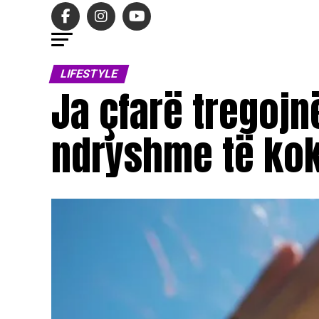
LIFESTYLE
Ja çfarë tregojn
ndryshme të ko