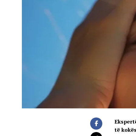
Ekspertë
të kokës