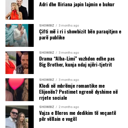
Adri dhe Iliriana japin lajmin e bukur
SHOWBIZ
3 months ago
Çifti më i ri i showbizit bën paraqitjen e
parë publike
SHOWBIZ
3 months ago
Drama “Alba-Limi” vazhdon edhe pas
Big Brother, kunja ndaj njëri-tjetrit
SHOWBIZ
3 months ago
Klodi në mbrëmje romantike me
Elijonën? Postimet ngrenë dyshime në
rrjete sociale
SHOWBIZ
2 months ago
Vajza e Bleros me dedikim të veçantë
për vëllain e vogël