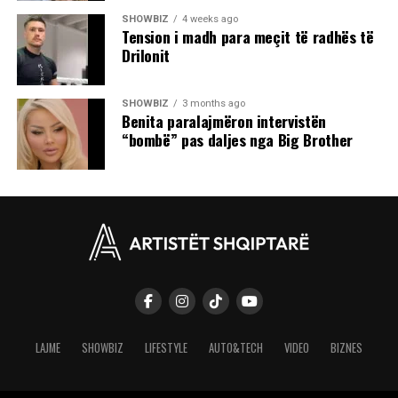
SHOWBIZ
4 weeks ago
Tension i madh para meçit të radhës të
Drilonit
SHOWBIZ
3 months ago
Benita paralajmëron intervistën
“bombë” pas daljes nga Big Brother
LAJME
SHOWBIZ
LIFESTYLE
AUTO&TECH
VIDEO
BIZNES