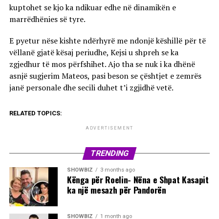
kuptohet se kjo ka ndikuar edhe në dinamikën e
marrëdhënies së tyre.
E pyetur nëse kishte ndërhyrë me ndonjë këshillë për të
vëllanë gjatë kësaj periudhe, Kejsi u shpreh se ka
zgjedhur të mos përfshihet. Ajo tha se nuk i ka dhënë
asnjë sugjerim Mateos, pasi beson se çështjet e zemrës
janë personale dhe secili duhet t’i zgjidhë vetë.
RELATED TOPICS:
ADVERTISEMENT
TRENDING
SHOWBIZ
3 months ago
Kënga për Roelin- Nëna e Shpat Kasapit
ka një mesazh për Pandorën
SHOWBIZ
1 month ago