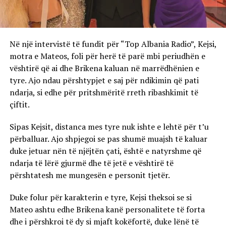
Në një intervistë të fundit për “Top Albania Radio”, Kejsi,
motra e Mateos, foli për herë të parë mbi periudhën e
vështirë që ai dhe Brikena kaluan në marrëdhënien e
tyre. Ajo ndau përshtypjet e saj për ndikimin që pati
ndarja, si edhe për pritshmëritë rreth ribashkimit të
çiftit.
Sipas Kejsit, distanca mes tyre nuk ishte e lehtë për t’u
përballuar. Ajo shpjegoi se pas shumë muajsh të kaluar
duke jetuar nën të njëjtën çati, është e natyrshme që
ndarja të lërë gjurmë dhe të jetë e vështirë të
përshtatesh me mungesën e personit tjetër.
Duke folur për karakterin e tyre, Kejsi theksoi se si
Mateo ashtu edhe Brikena kanë personalitete të forta
dhe i përshkroi të dy si mjaft kokëfortë, duke lënë të