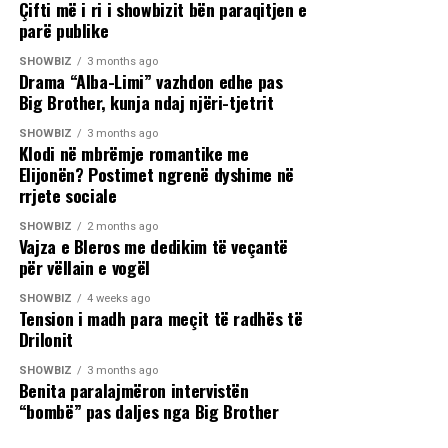
Çifti më i ri i showbizit bën paraqitjen e
parë publike
SHOWBIZ
3 months ago
Drama “Alba-Limi” vazhdon edhe pas
Big Brother, kunja ndaj njëri-tjetrit
SHOWBIZ
3 months ago
Klodi në mbrëmje romantike me
Elijonën? Postimet ngrenë dyshime në
rrjete sociale
SHOWBIZ
2 months ago
Vajza e Bleros me dedikim të veçantë
për vëllain e vogël
SHOWBIZ
4 weeks ago
Tension i madh para meçit të radhës të
Drilonit
SHOWBIZ
3 months ago
Benita paralajmëron intervistën
“bombë” pas daljes nga Big Brother