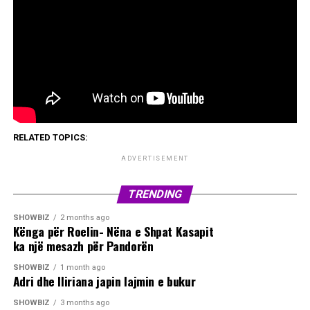
RELATED TOPICS:
ADVERTISEMENT
TRENDING
SHOWBIZ
2 months ago
Kënga për Roelin- Nëna e Shpat Kasapit
ka një mesazh për Pandorën
SHOWBIZ
1 month ago
Adri dhe Iliriana japin lajmin e bukur
SHOWBIZ
3 months ago