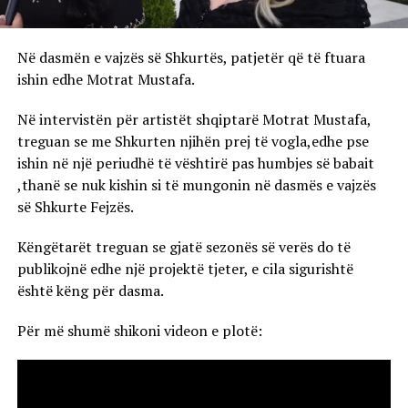
Në dasmën e vajzës së Shkurtës, patjetër që të ftuara
ishin edhe Motrat Mustafa.
Në intervistën për artistët shqiptarë Motrat Mustafa,
treguan se me Shkurten njihën prej të vogla,edhe pse
ishin në një periudhë të vështirë pas humbjes së babait
,thanë se nuk kishin si të mungonin në dasmës e vajzës
së Shkurte Fejzës.
Këngëtarët treguan se gjatë sezonës së verës do të
publikojnë edhe një projektë tjeter, e cila sigurishtë
është këng për dasma.
Për më shumë shikoni videon e plotë: