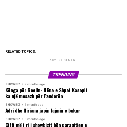
RELATED TOPICS:
ADVERTISEMENT
TRENDING
SHOWBIZ
2 months ago
Kënga për Roelin- Nëna e Shpat Kasapit
ka një mesazh për Pandorën
SHOWBIZ
1 month ago
Adri dhe Iliriana japin lajmin e bukur
SHOWBIZ
3 months ago
Çifti më i ri i showbizit bën paraqitjen e