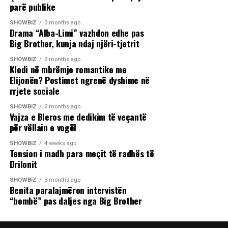
parë publike
SHOWBIZ
3 months ago
Drama “Alba-Limi” vazhdon edhe pas
Big Brother, kunja ndaj njëri-tjetrit
SHOWBIZ
3 months ago
Klodi në mbrëmje romantike me
Elijonën? Postimet ngrenë dyshime në
rrjete sociale
SHOWBIZ
2 months ago
Vajza e Bleros me dedikim të veçantë
për vëllain e vogël
SHOWBIZ
4 weeks ago
Tension i madh para meçit të radhës të
Drilonit
SHOWBIZ
3 months ago
Benita paralajmëron intervistën
“bombë” pas daljes nga Big Brother