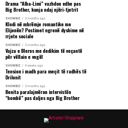
Drama “Alba-Limi” vazhdon edhe pas
Big Brother, kunja ndaj njëri-tjetrit
SHOWBIZ
3 months ago
Klodi në mbrëmje romantike me
Elijonën? Postimet ngrenë dyshime në
rrjete sociale
SHOWBIZ
2 months ago
Vajza e Bleros me dedikim të veçantë
për vëllain e vogël
SHOWBIZ
4 weeks ago
Tension i madh para meçit të radhës të
Drilonit
SHOWBIZ
3 months ago
Benita paralajmëron intervistën
“bombë” pas daljes nga Big Brother