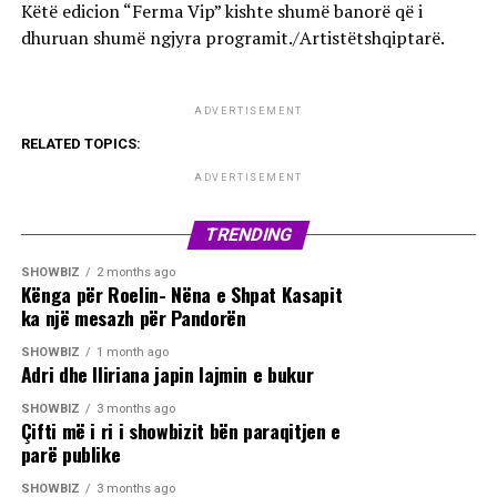
Këtë edicion “Ferma Vip” kishte shumë banorë që i
dhuruan shumë ngjyra programit./Artistëtshqiptarë.
ADVERTISEMENT
RELATED TOPICS:
ADVERTISEMENT
TRENDING
SHOWBIZ
2 months ago
Kënga për Roelin- Nëna e Shpat Kasapit
ka një mesazh për Pandorën
SHOWBIZ
1 month ago
Adri dhe Iliriana japin lajmin e bukur
SHOWBIZ
3 months ago
Çifti më i ri i showbizit bën paraqitjen e
parë publike
SHOWBIZ
3 months ago