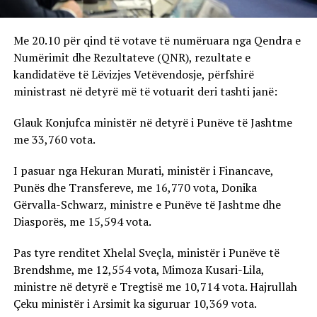
Me 20.10 për qind të votave të numëruara nga Qendra e
Numërimit dhe Rezultateve (QNR), rezultate e
kandidatëve të Lëvizjes Vetëvendosje, përfshirë
ministrast në detyrë më të votuarit deri tashti janë:
Glauk Konjufca ministër në detyrë i Punëve të Jashtme
me 33,760 vota.
I pasuar nga Hekuran Murati, ministër i Financave,
Punës dhe Transfereve, me 16,770 vota, Donika
Gërvalla-Schwarz, ministre e Punëve të Jashtme dhe
Diasporës, me 15,594 vota.
Pas tyre renditet Xhelal Sveçla, ministër i Punëve të
Brendshme, me 12,554 vota, Mimoza Kusari-Lila,
ministre në detyrë e Tregtisë me 10,714 vota. Hajrullah
Çeku ministër i Arsimit ka siguruar 10,369 vota.