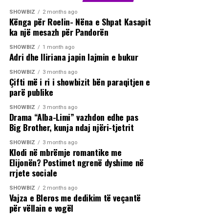
SHOWBIZ
2 months ago
Kënga për Roelin- Nëna e Shpat Kasapit
ka një mesazh për Pandorën
SHOWBIZ
1 month ago
Adri dhe Iliriana japin lajmin e bukur
SHOWBIZ
3 months ago
Çifti më i ri i showbizit bën paraqitjen e
parë publike
SHOWBIZ
3 months ago
Drama “Alba-Limi” vazhdon edhe pas
Big Brother, kunja ndaj njëri-tjetrit
SHOWBIZ
3 months ago
Klodi në mbrëmje romantike me
Elijonën? Postimet ngrenë dyshime në
rrjete sociale
SHOWBIZ
2 months ago
Vajza e Bleros me dedikim të veçantë
për vëllain e vogël