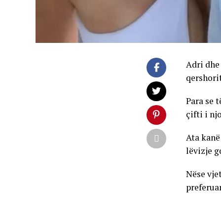
Adri dhe 
qershorit
Para se t
çifti i n
Ata kanë 
lëvizje g
Nëse vjet
preferuar