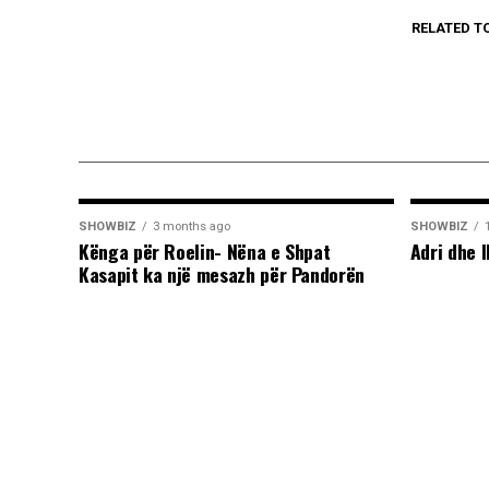
RELATED T
SHOWBIZ
3 months ago
SHOWBIZ
Kënga për Roelin- Nëna e Shpat
Adri dhe I
Kasapit ka një mesazh për Pandorën