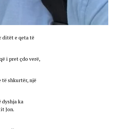
 ditët e qeta të
ë i pret çdo verë,
 të shkurtër, një
ë dyshja ka
it Jon.