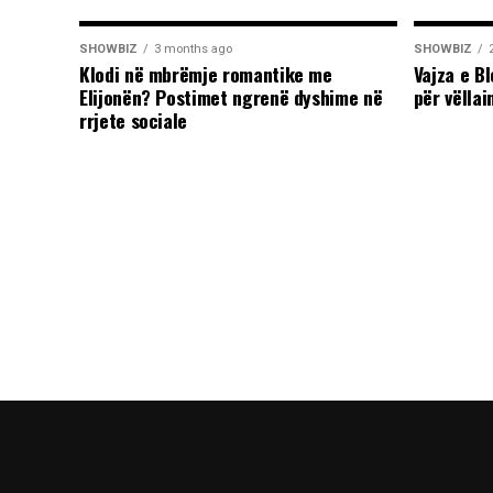
SHOWBIZ
3 months ago
SHOWBIZ
Klodi në mbrëmje romantike me
Vajza e B
Elijonën? Postimet ngrenë dyshime në
për vëllai
rrjete sociale