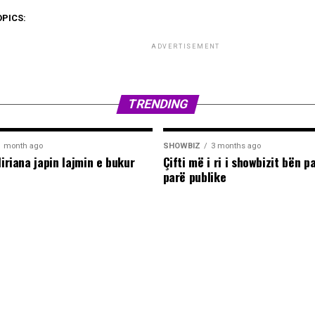
OPICS:
ADVERTISEMENT
TRENDING
1 month ago
SHOWBIZ
3 months ago
liriana japin lajmin e bukur
Çifti më i ri i showbizit bën p
parë publike