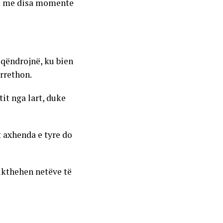
ram me disa momente
 qëndrojnë, ku bien
 rrethon.
it nga lart, duke
t axhenda e tyre do
rikthehen netëve të