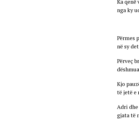
Ka qenë 
nga ky u
Përmes p
në sy det
Përveç br
dëshmuar
Kjo pauzë
të jetë 
Adri dhe
gjata të 