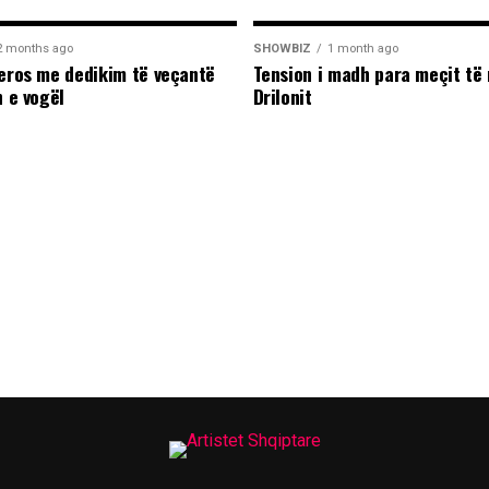
2 months ago
SHOWBIZ
1 month ago
leros me dedikim të veçantë
Tension i madh para meçit të 
n e vogël
Drilonit