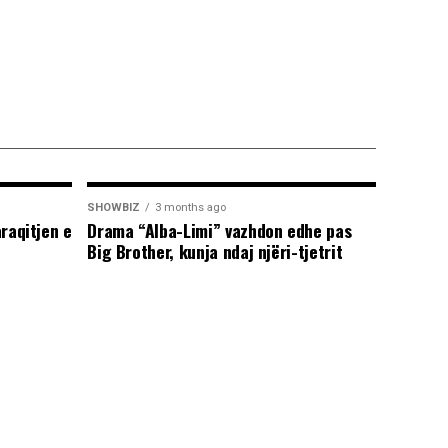
SHOWBIZ
3 months ago
araqitjen e
Drama “Alba-Limi” vazhdon edhe pas
Big Brother, kunja ndaj njëri-tjetrit