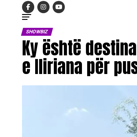
SHOWBIZ
Ky është destina
e Iliriana për p