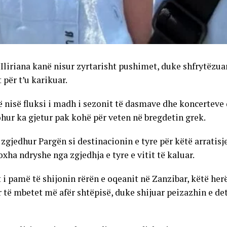
Iliriana kanë nisur zyrtarisht pushimet, duke shfrytëzuar
 për t’u karikuar.
ë nisë fluksi i madh i sezonit të dasmave dhe koncerteve q
johur ka gjetur pak kohë për veten në bregdetin grek.
zgjedhur Pargën si destinacionin e tyre për këtë arratisje
oxha ndryshe nga zgjedhja e tyre e vitit të kaluar.
 i pamë të shijonin rërën e oqeanit në Zanzibar, këtë her
 të mbetet më afër shtëpisë, duke shijuar peizazhin e det