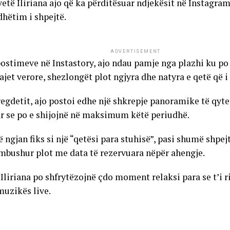
vetë Iliriana ajo që ka përditësuar ndjekësit në Instag
dhëtim i shpejtë.
ADVERTISEMENT
ostimeve në Instastory, ajo ndau pamje nga plazhi ku po
ajet verore, shezlongët plot ngjyra dhe natyra e qetë që i
egdetit, ajo postoi edhe një shkrepje panoramike të qytet
 se po e shijojnë në maksimum këtë periudhë.
 ngjan fiks si një “qetësi para stuhisë”, pasi shumë shpej
e mbushur plot me data të rezervuara nëpër ahengje.
 Iliriana po shfrytëzojnë çdo moment relaksi para se t’i 
muzikës live.