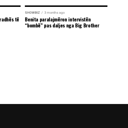
SHOWBIZ
3 months ago
radhës të
Benita paralajmëron intervistën
“bombë” pas daljes nga Big Brother