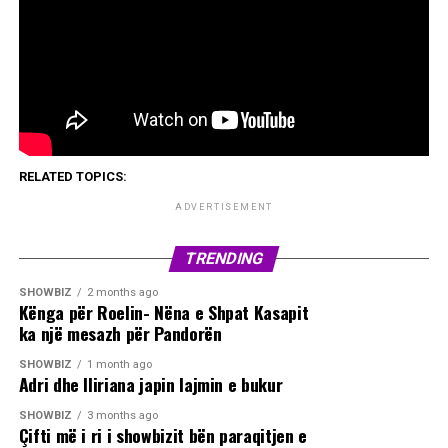
RELATED TOPICS:
ADVERTISEMENT
TRENDING
SHOWBIZ
2 months ago
Kënga për Roelin- Nëna e Shpat Kasapit
ka një mesazh për Pandorën
SHOWBIZ
1 month ago
Adri dhe Iliriana japin lajmin e bukur
SHOWBIZ
3 months ago
Çifti më i ri i showbizit bën paraqitjen e