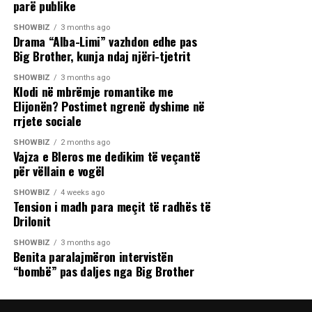
parë publike
SHOWBIZ
3 months ago
Drama “Alba-Limi” vazhdon edhe pas
Big Brother, kunja ndaj njëri-tjetrit
SHOWBIZ
3 months ago
Klodi në mbrëmje romantike me
Elijonën? Postimet ngrenë dyshime në
rrjete sociale
SHOWBIZ
2 months ago
Vajza e Bleros me dedikim të veçantë
për vëllain e vogël
SHOWBIZ
4 weeks ago
Tension i madh para meçit të radhës të
Drilonit
SHOWBIZ
3 months ago
Benita paralajmëron intervistën
“bombë” pas daljes nga Big Brother