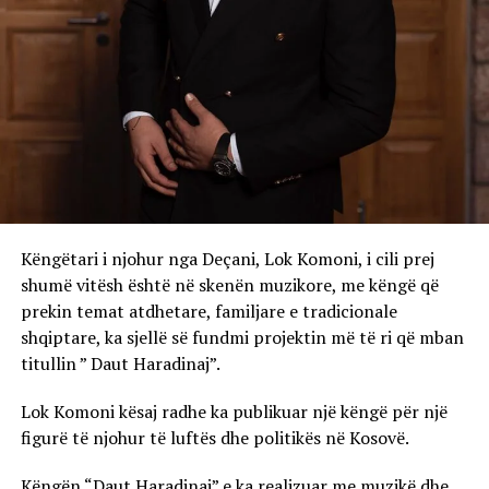
Këngëtari i njohur nga Deçani, Lok Komoni, i cili prej
shumë vitësh është në skenën muzikore, me këngë që
prekin temat atdhetare, familjare e tradicionale
shqiptare, ka sjellë së fundmi projektin më të ri që mban
titullin ” Daut Haradinaj”.
Lok Komoni kësaj radhe ka publikuar një këngë për një
figurë të njohur të luftës dhe politikës në Kosovë.
Këngën “Daut Haradinaj” e ka realizuar me muzikë dhe