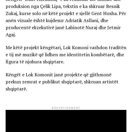
produksion nga Çelik Lipa, tekstin e ka shkruar Besnik
Zukaj, kurse solo në këtë projekt e sjellë Gent Hoxha. Për
anën vizuale është kujdesur Adriatik Asllani, dhe
producentë ekzekutivë janë Labinotë Nuraj dhe Jetmir
Agaj.
Me këtë projekt këngëtari, Lok Komoni vazhdon traditën
e tij më muzikë që lidhen me identitetin kombëtarë, dhe
figura të njohura shqiptare.
Këngët e Lok Komonit janë projekte që gjithmonë
prekun zemrat e publikut shqiptarë, shkruan artistët
shqiptarë.
ADVERTISEMENT