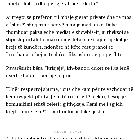
mbetet hatri edhe për gjërat më të kota.”
Ai tregoi se preferon t’i mbajë gjërat private dhe të mos
e “shesë” shoqërinë për vëmendje mediatike. Duke
thumbuar paksa edhe mediat e showbiz-it, ai theksoi se
shpesh portalet e marrin një detaj dhe i japin një kahje
krejt të kundërt, ndonëse në këtë rast pranoi se
“rrethanat e bëjnë të duket fiks ashtu siç po përflitet”.
Pavarësisht kësaj “krisjeje”, ish-banori duket se i ka lënë
dyert e hapura për një pajtim.
“Unë i respektoj shumë, i dua dhe kam për të vazhduar të
kem respekt për ta. Jemi të rritur e të pjekur, besoj që
komunikimi është çelësi i gjithçkaje. Kemi me i zgjidh
krejt… mirë jemi!” – përfundoi ai duke qeshur.
ADVERTISEMENT
A do ta shohim treshen sërish bashkë ashtu siç i kemi