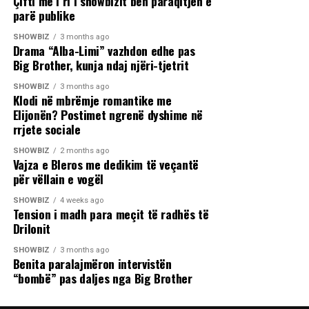
Çifti më i ri i showbizit bën paraqitjen e
parë publike
SHOWBIZ
3 months ago
Drama “Alba-Limi” vazhdon edhe pas
Big Brother, kunja ndaj njëri-tjetrit
SHOWBIZ
3 months ago
Klodi në mbrëmje romantike me
Elijonën? Postimet ngrenë dyshime në
rrjete sociale
SHOWBIZ
2 months ago
Vajza e Bleros me dedikim të veçantë
për vëllain e vogël
SHOWBIZ
4 weeks ago
Tension i madh para meçit të radhës të
Drilonit
SHOWBIZ
3 months ago
Benita paralajmëron intervistën
“bombë” pas daljes nga Big Brother