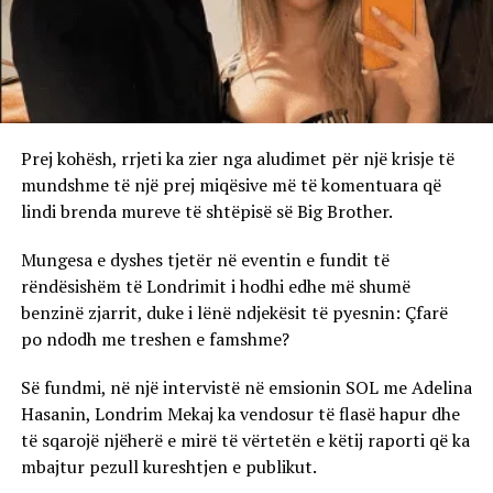
Prej kohësh, rrjeti ka zier nga aludimet për një krisje të
mundshme të një prej miqësive më të komentuara që
lindi brenda mureve të shtëpisë së Big Brother.
Mungesa e dyshes tjetër në eventin e fundit të
rëndësishëm të Londrimit i hodhi edhe më shumë
benzinë zjarrit, duke i lënë ndjekësit të pyesnin: Çfarë
po ndodh me treshen e famshme?
Së fundmi, në një intervistë në emsionin SOL me Adelina
Hasanin, Londrim Mekaj ka vendosur të flasë hapur dhe
të sqarojë njëherë e mirë të vërtetën e këtij raporti që ka
mbajtur pezull kureshtjen e publikut.