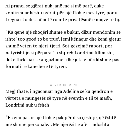
Ai pranoi se gjërat nuk janë më si më parë, duke
konfirmuar kështu zërat për një ftohje mes tyre, por u
tregua i kujdesshëm të ruante privatësinë e miqve të tij.
“Ka qenë një shoqëri shumë e bukur, dikur mendonim se
ishte ‘too good to be true’. Jemi kënaqur dhe kemi gjetur
shumë veten te njëri-tjetri. Sot gëzojmë raport, por
natyrisht jo si përpara,” u shpreh Londrimi fillimisht,
duke theksuar se angazhimet dhe jeta e përditshme pas
formatit e kanë bërë të tyren.
ADVERTISEMENT
Megjithatë, i ngacmuar nga Adelina se ku qëndron e
vërteta e mungesës së tyre në eventin e tij të madh,
Londrimi nuk u fsheh:
“E kemi pasur një ftohje pak për disa çështje, që është
më shumë personale… Me njerëzit e afërt ndoshta