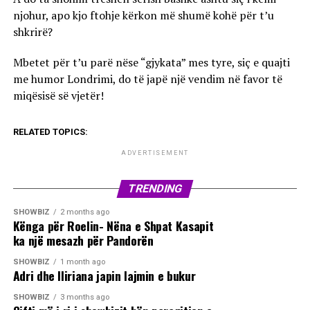
njohur, apo kjo ftohje kërkon më shumë kohë për t’u
shkrirë?
Mbetet për t’u parë nëse “gjykata” mes tyre, siç e quajti
me humor Londrimi, do të japë një vendim në favor të
miqësisë së vjetër!
RELATED TOPICS:
ADVERTISEMENT
TRENDING
SHOWBIZ
2 months ago
Kënga për Roelin- Nëna e Shpat Kasapit
ka një mesazh për Pandorën
SHOWBIZ
1 month ago
Adri dhe Iliriana japin lajmin e bukur
SHOWBIZ
3 months ago