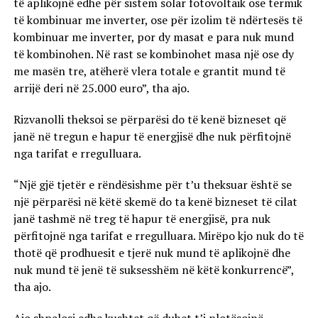
të aplikojnë edhe për sistem solar fotovoltaik ose termik
të kombinuar me inverter, ose për izolim të ndërtesës të
kombinuar me inverter, por dy masat e para nuk mund
të kombinohen. Në rast se kombinohet masa një ose dy
me masën tre, atëherë vlera totale e grantit mund të
arrijë deri në 25.000 euro”, tha ajo.
Rizvanolli theksoi se përparësi do të kenë bizneset që
janë në tregun e hapur të energjisë dhe nuk përfitojnë
nga tarifat e rregulluara.
“Një gjë tjetër e rëndësishme për t’u theksuar është se
një përparësi në këtë skemë do ta kenë bizneset të cilat
janë tashmë në treg të hapur të energjisë, pra nuk
përfitojnë nga tarifat e rregulluara. Mirëpo kjo nuk do të
thotë që prodhuesit e tjerë nuk mund të aplikojnë dhe
nuk mund të jenë të suksesshëm në këtë konkurrencë”,
tha ajo.
Ajo shpalosi edhe kushtet që duhet t’i plotësojnë