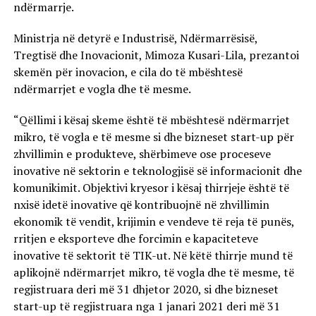
ndërmarrje.
Ministrja në detyrë e Industrisë, Ndërmarrësisë,
Tregtisë dhe Inovacionit, Mimoza Kusari-Lila, prezantoi
skemën për inovacion, e cila do të mbështesë
ndërmarrjet e vogla dhe të mesme.
“Qëllimi i kësaj skeme është të mbështesë ndërmarrjet
mikro, të vogla e të mesme si dhe bizneset start-up për
zhvillimin e produkteve, shërbimeve ose proceseve
inovative në sektorin e teknologjisë së informacionit dhe
komunikimit. Objektivi kryesor i kësaj thirrjeje është të
nxisë idetë inovative që kontribuojnë në zhvillimin
ekonomik të vendit, krijimin e vendeve të reja të punës,
rritjen e eksporteve dhe forcimin e kapaciteteve
inovative të sektorit të TIK-ut. Në këtë thirrje mund të
aplikojnë ndërmarrjet mikro, të vogla dhe të mesme, të
regjistruara deri më 31 dhjetor 2020, si dhe bizneset
start-up të regjistruara nga 1 janari 2021 deri më 31