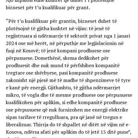
bizneset për t’u kualifikuar për grant.
“Për t’u kualifikuar për grantin, bizneset duhet të
plotësojnë të gjitha kushtet në vijim: të jenë të
regjistruara si ndërmarrje të sektorit privat nga 1 janari
2024 ose më herët, në përputhje me legjislacionin në
fuqi në Kosovë; të jenë kompani prodhuese ose
përpunuese. Domethënë, skema dedikohet për
prodhuesit dhe nuk mund të përfshihen kompanitë
tregtare ose shërbyese, pasi kompanitë prodhuese
zakonisht një pjesë më të madhe të shpenzimeve të tyre
e kanë për energji. Gjithashtu, të gjitha ndërmarrjet
mikro, të vogla dhe të mesme prodhuese ose përpunuese
kualifikohen për aplikim, si edhe kompanitë prodhuese
ose përpunuese që nuk furnizohen me energji elektrike
sipas tarifave të rregulluara, pra që janë në tregun e
liberalizuar. Thirrja do të shpallet në ditët në vijim në e-
Kosova, ndërsa afati për aplikim do të jetë 15 ditë pune”,