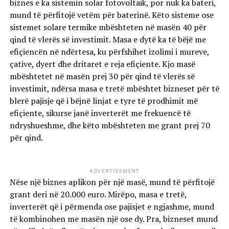
biznes e ka sistemin solar fotovoltaik, por nuk ka bateri,
mund të përfitojë vetëm për baterinë. Këto sisteme ose
sistemet solare termike mbështeten në masën 40 për
qind të vlerës së investimit. Masa e dytë ka të bëjë me
efiçiencën në ndërtesa, ku përfshihet izolimi i mureve,
çative, dyert dhe dritaret e reja efiçiente. Kjo masë
mbështetet në masën prej 30 për qind të vlerës së
investimit, ndërsa masa e tretë mbështet bizneset për të
blerë pajisje që i bëjnë linjat e tyre të prodhimit më
efiçiente, sikurse janë inverterët me frekuencë të
ndryshueshme, dhe këto mbështeten me grant prej 70
për qind.
ADVERTISEMENT
Nëse një biznes aplikon për një masë, mund të përfitojë
grant deri në 20.000 euro. Mirëpo, masa e tretë,
inverterët që i përmenda ose pajisjet e ngjashme, mund
të kombinohen me masën një ose dy. Pra, bizneset mund