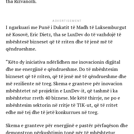
tha Rizvanolli.
ADVERTISEMENT
I ngarkuari me Punë i Dukatit të Madh të Luksemburgut
në Kosovë, Eric Dietz, tha se LuxDev do të vazhdojë të
mbështesë bizneset që të rriten dhe të jenë më të
qëndrueshme.
“Këto dy iniciativa ndërlidhen me inovacionin digjital
dhe me energjinë e qëndrueshme. Do të mbështesim
bizneset që të rriten, që të jenë më të qëndrueshme dhe
më reziliente në treg. Skema e granteve për inovacion
mbështetet në projektin e LuxDev-it, që tashmë i ka
mbështetur rreth 40 biznese. Me këtë thirrje, ne po e
mbështesim sektorin në rritje të TIK-ut, që të rritet
edhe më tej dhe të jetë konkurrues në treg.
Skema e granteve për energjinë e pastër përfaqëson dhe
demonstron përkushtimin tonë për të mbështetur