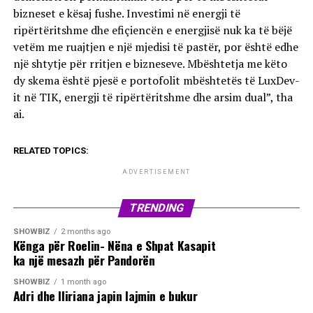
bizneset e kësaj fushe. Investimi në energji të
ripërtëritshme dhe efiçiencën e energjisë nuk ka të bëjë
vetëm me ruajtjen e një mjedisi të pastër, por është edhe
një shtytje për rritjen e bizneseve. Mbështetja me këto
dy skema është pjesë e portofolit mbështetës të LuxDev-
it në TIK, energji të ripërtëritshme dhe arsim dual”, tha
ai.
RELATED TOPICS:
ADVERTISEMENT
TRENDING
SHOWBIZ
2 months ago
Kënga për Roelin- Nëna e Shpat Kasapit
ka një mesazh për Pandorën
SHOWBIZ
1 month ago
Adri dhe Iliriana japin lajmin e bukur