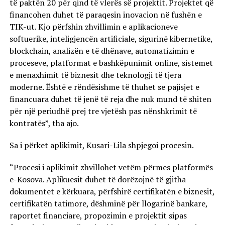
të paktën 20 për qind të vlerës së projektit. Projektet që
financohen duhet të paraqesin inovacion në fushën e
TIK-ut. Kjo përfshin zhvillimin e aplikacioneve
softuerike, inteligjencën artificiale, sigurinë kibernetike,
blockchain, analizën e të dhënave, automatizimin e
proceseve, platformat e bashkëpunimit online, sistemet
e menaxhimit të biznesit dhe teknologji të tjera
moderne. Është e rëndësishme të thuhet se pajisjet e
financuara duhet të jenë të reja dhe nuk mund të shiten
për një periudhë prej tre vjetësh pas nënshkrimit të
kontratës”, tha ajo.
Sa i përket aplikimit, Kusari-Lila shpjegoi procesin.
“Procesi i aplikimit zhvillohet vetëm përmes platformës
e-Kosova. Aplikuesit duhet të dorëzojnë të gjitha
dokumentet e kërkuara, përfshirë certifikatën e biznesit,
certifikatën tatimore, dëshminë për llogarinë bankare,
raportet financiare, propozimin e projektit sipas