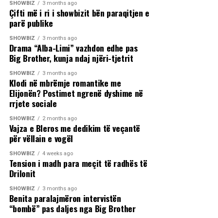
SHOWBIZ
3 months ago
Çifti më i ri i showbizit bën paraqitjen e
parë publike
SHOWBIZ
3 months ago
Drama “Alba-Limi” vazhdon edhe pas
Big Brother, kunja ndaj njëri-tjetrit
SHOWBIZ
3 months ago
Klodi në mbrëmje romantike me
Elijonën? Postimet ngrenë dyshime në
rrjete sociale
SHOWBIZ
2 months ago
Vajza e Bleros me dedikim të veçantë
për vëllain e vogël
SHOWBIZ
4 weeks ago
Tension i madh para meçit të radhës të
Drilonit
SHOWBIZ
3 months ago
Benita paralajmëron intervistën
“bombë” pas daljes nga Big Brother