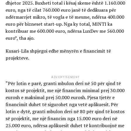
dhjetor 2025. Buxheti total i kësaj skeme është 1.160.000
euro, nga të cilat 760.000 euro janë të dedikuara për
ndërmarrjet mikro, të vogla e të mesme, ndërsa 400.000
euro për bizneset start-up. Nga ky total, MINTI ka
kontribuar me 600.000 euro, ndërsa LuxDev me 560.000
euro”, tha ajo.
Kusari-Lila shpjegoi edhe mënyrën e financimit të
projekteve.
ADVERTISEMENT
“Për lotin e parë, granti mbulon deri në 50 për qind të
kostos së projektit, me një financim minimal prej 30.000
eurosh e maksimal prej 50.000 eurosh. Pjesa tjetër e
financimit duhet të sigurohet nga vetë aplikuesit. Për
lotin e dytë, granti mbulon deri në 80 për qind të kostos
së projektit, me një financim nga 15.000 euro deri në
25.000 euro, ndërsa aplikuesit duhet të kontribuojnë me