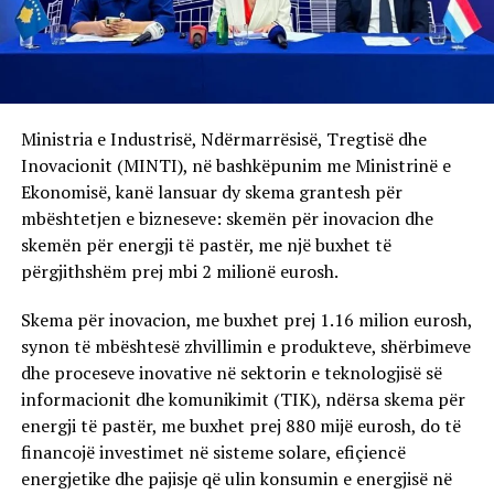
Ministria e Industrisë, Ndërmarrësisë, Tregtisë dhe
Inovacionit (MINTI), në bashkëpunim me Ministrinë e
Ekonomisë, kanë lansuar dy skema grantesh për
mbështetjen e bizneseve: skemën për inovacion dhe
skemën për energji të pastër, me një buxhet të
përgjithshëm prej mbi 2 milionë eurosh.
Skema për inovacion, me buxhet prej 1.16 milion eurosh,
synon të mbështesë zhvillimin e produkteve, shërbimeve
dhe proceseve inovative në sektorin e teknologjisë së
informacionit dhe komunikimit (TIK), ndërsa skema për
energji të pastër, me buxhet prej 880 mijë eurosh, do të
financojë investimet në sisteme solare, efiçiencë
energjetike dhe pajisje që ulin konsumin e energjisë në