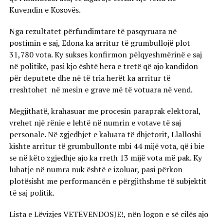
Kuvendin e Kosovës.
Nga rezultatet përfundimtare të pasqyruara në
postimin e saj, Edona ka arritur të grumbullojë plot
31,780 vota. Ky sukses konfirmon pëlqyeshmërinë e saj
në politikë, pasi kjo është hera e tretë që ajo kandidon
për deputete dhe në të tria herët ka arritur të
rreshtohet në mesin e grave më të votuara në vend.
Megjithatë, krahasuar me procesin paraprak elektoral,
vrehet një rënie e lehtë në numrin e votave të saj
personale. Në zgjedhjet e kaluara të dhjetorit, Llalloshi
kishte arritur të grumbullonte mbi 44 mijë vota, që i bie
se në këto zgjedhje ajo ka rreth 13 mijë vota më pak. Ky
luhatje në numra nuk është e izoluar, pasi përkon
plotësisht me performancën e përgjithshme të subjektit
të saj politik.
Lista e Lëvizjes VETËVENDOSJE!, nën logon e së cilës ajo