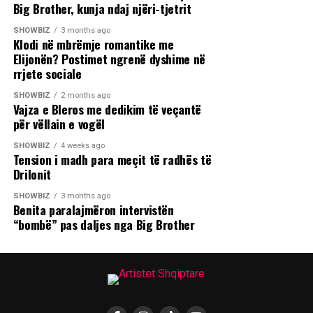
Big Brother, kunja ndaj njëri-tjetrit
SHOWBIZ
3 months ago
Klodi në mbrëmje romantike me
Elijonën? Postimet ngrenë dyshime në
rrjete sociale
SHOWBIZ
2 months ago
Vajza e Bleros me dedikim të veçantë
për vëllain e vogël
SHOWBIZ
4 weeks ago
Tension i madh para meçit të radhës të
Drilonit
SHOWBIZ
3 months ago
Benita paralajmëron intervistën
“bombë” pas daljes nga Big Brother