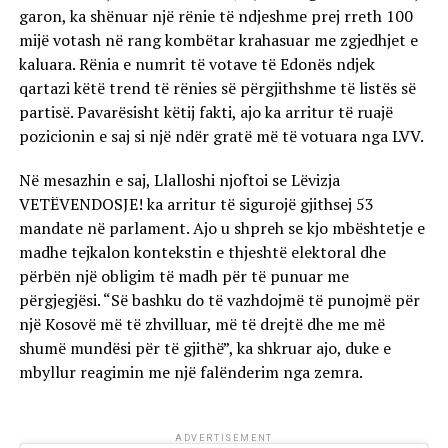
garon, ka shënuar një rënie të ndjeshme prej rreth 100
mijë votash në rang kombëtar krahasuar me zgjedhjet e
kaluara. Rënia e numrit të votave të Edonës ndjek
qartazi këtë trend të rënies së përgjithshme të listës së
partisë. Pavarësisht këtij fakti, ajo ka arritur të ruajë
pozicionin e saj si një ndër gratë më të votuara nga LVV.
Në mesazhin e saj, Llalloshi njoftoi se Lëvizja
VETËVENDOSJE! ka arritur të sigurojë gjithsej 53
mandate në parlament. Ajo u shpreh se kjo mbështetje e
madhe tejkalon kontekstin e thjeshtë elektoral dhe
përbën një obligim të madh për të punuar me
përgjegjësi. “Së bashku do të vazhdojmë të punojmë për
një Kosovë më të zhvilluar, më të drejtë dhe me më
shumë mundësi për të gjithë”, ka shkruar ajo, duke e
mbyllur reagimin me një falënderim nga zemra.
ADVERTISEMENT