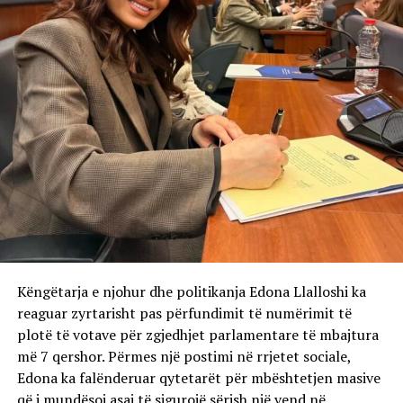
Këngëtarja e njohur dhe politikanja Edona Llalloshi ka
reaguar zyrtarisht pas përfundimit të numërimit të
plotë të votave për zgjedhjet parlamentare të mbajtura
më 7 qershor. Përmes një postimi në rrjetet sociale,
Edona ka falënderuar qytetarët për mbështetjen masive
që i mundësoi asaj të sigurojë sërish një vend në