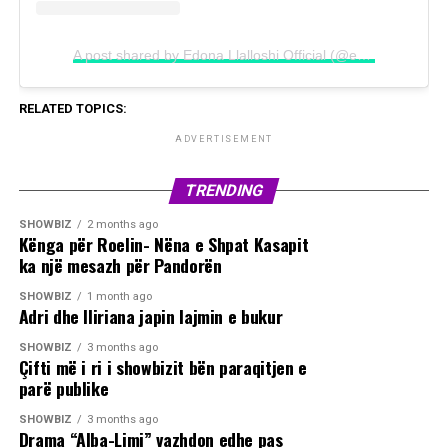
A post shared by Edona Llalloshi Official (@edonallalloshi)
RELATED TOPICS:
ADVERTISEMENT
TRENDING
SHOWBIZ
2 months ago
Kënga për Roelin- Nëna e Shpat Kasapit
ka një mesazh për Pandorën
SHOWBIZ
1 month ago
Adri dhe Iliriana japin lajmin e bukur
SHOWBIZ
3 months ago
Çifti më i ri i showbizit bën paraqitjen e
parë publike
SHOWBIZ
3 months ago
Drama “Alba-Limi” vazhdon edhe pas