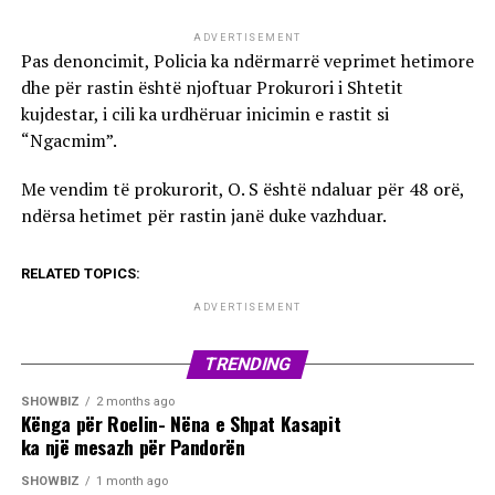
ADVERTISEMENT
Pas denoncimit, Policia ka ndërmarrë veprimet hetimore
dhe për rastin është njoftuar Prokurori i Shtetit
kujdestar, i cili ka urdhëruar inicimin e rastit si
“Ngacmim”.
Me vendim të prokurorit, O. S është ndaluar për 48 orë,
ndërsa hetimet për rastin janë duke vazhduar.
RELATED TOPICS:
ADVERTISEMENT
TRENDING
SHOWBIZ
2 months ago
Kënga për Roelin- Nëna e Shpat Kasapit
ka një mesazh për Pandorën
SHOWBIZ
1 month ago