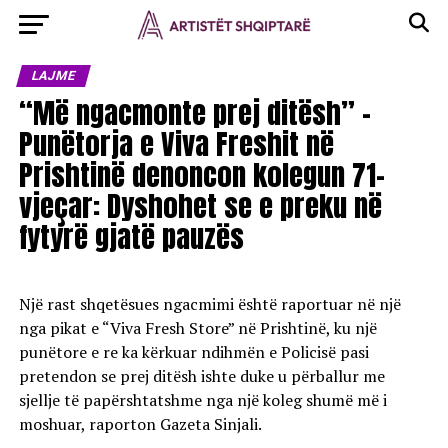
LAJME
“Më ngacmonte prej ditësh” –
Punëtorja e Viva Freshit në
Prishtinë denoncon kolegun 71-
vjeçar: Dyshohet se e preku në
fytyrë gjatë pauzës
Një rast shqetësues ngacmimi është raportuar në një
nga pikat e “Viva Fresh Store” në Prishtinë, ku një
punëtore e re ka kërkuar ndihmën e Policisë pasi
pretendon se prej ditësh ishte duke u përballur me
sjellje të papërshtatshme nga një koleg shumë më i
moshuar, raporton Gazeta Sinjali.