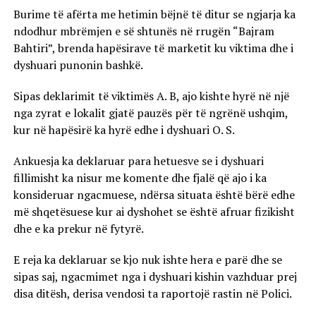
Burime të afërta me hetimin bëjnë të ditur se ngjarja ka
ndodhur mbrëmjen e së shtunës në rrugën “Bajram
Bahtiri”, brenda hapësirave të marketit ku viktima dhe i
dyshuari punonin bashkë.
Sipas deklarimit të viktimës A. B, ajo kishte hyrë në një
nga zyrat e lokalit gjatë pauzës për të ngrënë ushqim,
kur në hapësirë ka hyrë edhe i dyshuari O. S.
Ankuesja ka deklaruar para hetuesve se i dyshuari
fillimisht ka nisur me komente dhe fjalë që ajo i ka
konsideruar ngacmuese, ndërsa situata është bërë edhe
më shqetësuese kur ai dyshohet se është afruar fizikisht
dhe e ka prekur në fytyrë.
E reja ka deklaruar se kjo nuk ishte hera e parë dhe se
sipas saj, ngacmimet nga i dyshuari kishin vazhduar prej
disa ditësh, derisa vendosi ta raportojë rastin në Polici.