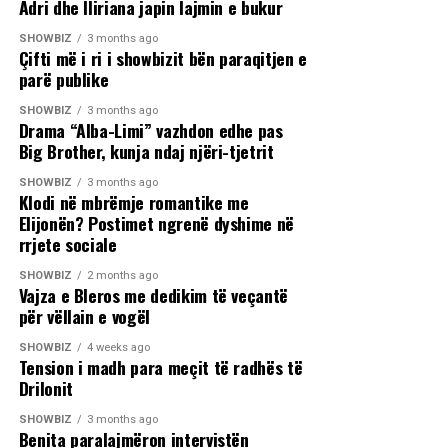
Adri dhe Iliriana japin lajmin e bukur
SHOWBIZ
3 months ago
Çifti më i ri i showbizit bën paraqitjen e
parë publike
SHOWBIZ
3 months ago
Drama “Alba-Limi” vazhdon edhe pas
Big Brother, kunja ndaj njëri-tjetrit
SHOWBIZ
3 months ago
Klodi në mbrëmje romantike me
Elijonën? Postimet ngrenë dyshime në
rrjete sociale
SHOWBIZ
2 months ago
Vajza e Bleros me dedikim të veçantë
për vëllain e vogël
SHOWBIZ
4 weeks ago
Tension i madh para meçit të radhës të
Drilonit
SHOWBIZ
3 months ago
Benita paralajmëron intervistën