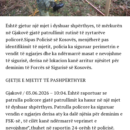
Është gjetur një mjet i dyshuar shpërthyes, të mërkurën
në Gjakovë gjatë patrullimit rutinë të zyrtarëve
policorë.Sipas Policisë së Kosovës, menjëherë pas
identifikimit të mjetit, policia ka siguruar perimetrin e
vendit të ngjarjes dhe ka ndërmarrë masat e nevojshme
të sigurisë, derisa në lokacion kanë arritur njësitet për
deminim të Forcës së Sigurisë së Kosovës.
GJETJE E MJETIT TË PASHPËRTHYER
Gjakovë / 03.06.2026 – 10:04. Është raportuar se
patrulla policore gjatë patrullimit ka hasur në një mjet
të dyshuar shpërthyes. Patrulla policore ka siguruar
vendin e ngjarjes derisa aty ka dalë njësia për deminim e
FSK-së , të cilët kanë ndërmarrë veprimet e
nevojshme”,thuhet në raportin 24-orësh të policisë.