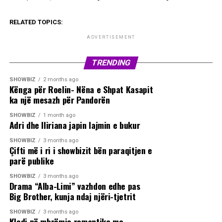
RELATED TOPICS:
ADVERTISEMENT
TRENDING
SHOWBIZ
2 months ago
Kënga për Roelin- Nëna e Shpat Kasapit
ka një mesazh për Pandorën
SHOWBIZ
1 month ago
Adri dhe Iliriana japin lajmin e bukur
SHOWBIZ
3 months ago
Çifti më i ri i showbizit bën paraqitjen e
parë publike
SHOWBIZ
3 months ago
Drama “Alba-Limi” vazhdon edhe pas
Big Brother, kunja ndaj njëri-tjetrit
SHOWBIZ
3 months ago
Klodi në mbrëmje romantike me