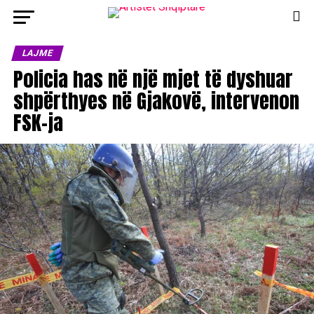
LAJME
Policia has në një mjet të dyshuar
shpërthyes në Gjakovë, intervenon
FSK-ja