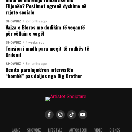
Elijonën? Postimet ngrenë dyshime në
rrjete sociale
SHOWBIZ
2 months ago
Vajza e Bleros me dedikim të veçantë
për vëllain e vogël
SHOWBIZ
4 weeks ago
Tension i madh para meçit të radhës të
Drilonit
SHOWBIZ
3 months ago
Benita paralajmëron intervistën
“bombë” pas daljes nga Big Brother
LAJME
SHOWBIZ
LIFESTYLE
AUTO&TECH
VIDEO
BIZNES