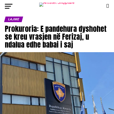
LAJME
Prokuroria: E pandehura dyshohet
se kreu vrasjen në Ferizaj, u
ndalua edhe babai i saj