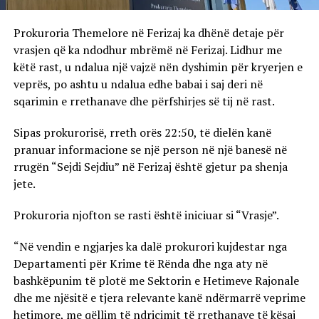
Prokuroria Themelore në Ferizaj ka dhënë detaje për
vrasjen që ka ndodhur mbrëmë në Ferizaj. Lidhur me
këtë rast, u ndalua një vajzë nën dyshimin për kryerjen e
veprës, po ashtu u ndalua edhe babai i saj deri në
sqarimin e rrethanave dhe përfshirjes së tij në rast.
Sipas prokurorisë, rreth orës 22:50, të dielën kanë
pranuar informacione se një person në një banesë në
rrugën “Sejdi Sejdiu” në Ferizaj është gjetur pa shenja
jete.
Prokuroria njofton se rasti është iniciuar si “Vrasje”.
“Në vendin e ngjarjes ka dalë prokurori kujdestar nga
Departamenti për Krime të Rënda dhe nga aty në
bashkëpunim të plotë me Sektorin e Hetimeve Rajonale
dhe me njësitë e tjera relevante kanë ndërmarrë veprime
hetimore, me qëllim të ndriçimit të rrethanave të kësaj