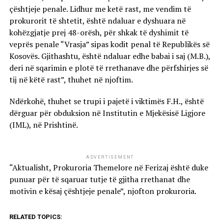
çështjeje penale. Lidhur me ketë rast, me vendim të
prokurorit të shtetit, është ndaluar e dyshuara në
kohëzgjatje prej 48-orësh, për shkak të dyshimit të
veprës penale “Vrasja” sipas kodit penal të Republikës së
Kosovës. Gjithashtu, është ndaluar edhe babai i saj (M.B.),
deri në sqarimin e plotë të rrethanave dhe përfshirjes së
tij në këtë rast”, thuhet në njoftim.
Ndërkohë, thuhet se trupi i pajetë i viktimës F.H., është
dërguar për obduksion në Institutin e Mjekësisë Ligjore
(IML), në Prishtinë.
ADVERTISEMENT
“Aktualisht, Prokuroria Themelore në Ferizaj është duke
punuar për të sqaruar tutje të gjitha rrethanat dhe
motivin e kësaj çështjeje penale”, njofton prokuroria.
RELATED TOPICS: