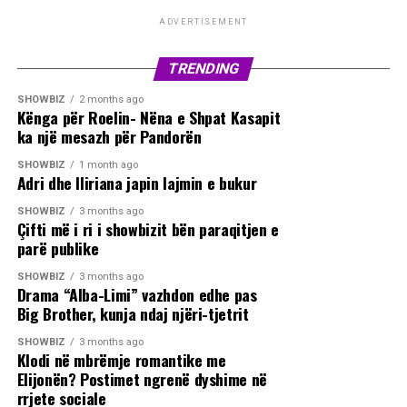
ADVERTISEMENT
TRENDING
SHOWBIZ
2 months ago
Kënga për Roelin- Nëna e Shpat Kasapit
ka një mesazh për Pandorën
SHOWBIZ
1 month ago
Adri dhe Iliriana japin lajmin e bukur
SHOWBIZ
3 months ago
Çifti më i ri i showbizit bën paraqitjen e
parë publike
SHOWBIZ
3 months ago
Drama “Alba-Limi” vazhdon edhe pas
Big Brother, kunja ndaj njëri-tjetrit
SHOWBIZ
3 months ago
Klodi në mbrëmje romantike me
Elijonën? Postimet ngrenë dyshime në
rrjete sociale