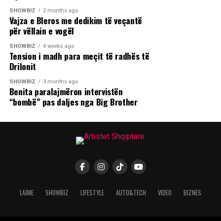
SHOWBIZ
2 months ago
Vajza e Bleros me dedikim të veçantë
për vëllain e vogël
SHOWBIZ
4 weeks ago
Tension i madh para meçit të radhës të
Drilonit
SHOWBIZ
3 months ago
Benita paralajmëron intervistën
“bombë” pas daljes nga Big Brother
LAJME
SHOWBIZ
LIFESTYLE
AUTO&TECH
VIDEO
BIZNES