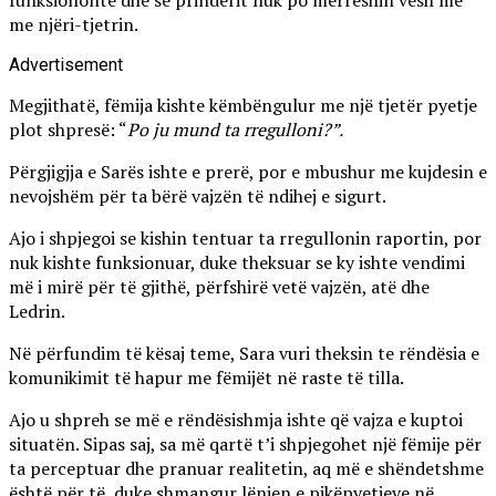
me njëri-tjetrin.
Advertisement
Megjithatë, fëmija kishte këmbëngulur me një tjetër pyetje
plot shpresë: “
Po ju mund ta rregulloni?”.
Përgjigjja e Sarës ishte e prerë, por e mbushur me kujdesin e
nevojshëm për ta bërë vajzën të ndihej e sigurt.
Ajo i shpjegoi se kishin tentuar ta rregullonin raportin, por
nuk kishte funksionuar, duke theksuar se ky ishte vendimi
më i mirë për të gjithë, përfshirë vetë vajzën, atë dhe
Ledrin.
Në përfundim të kësaj teme, Sara vuri theksin te rëndësia e
komunikimit të hapur me fëmijët në raste të tilla.
Ajo u shpreh se më e rëndësishmja ishte që vajza e kuptoi
situatën. Sipas saj, sa më qartë t’i shpjegohet një fëmije për
ta perceptuar dhe pranuar realitetin, aq më e shëndetshme
është për të, duke shmangur lënien e pikëpyetjeve në