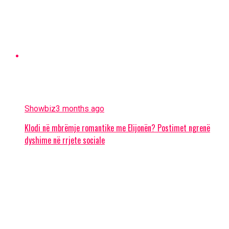
Showbiz
3 months ago
Klodi në mbrëmje romantike me Elijonën? Postimet ngrenë
dyshime në rrjete sociale