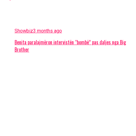
Showbiz
3 months ago
Benita paralajmëron intervistën “bombë” pas daljes nga Big
Brother