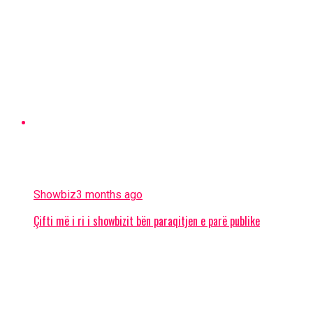
Showbiz
3 months ago
Çifti më i ri i showbizit bën paraqitjen e parë publike