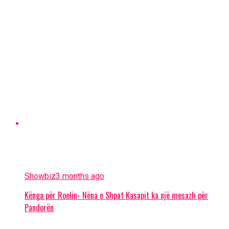
Showbiz
3 months ago
Kënga për Roelin- Nëna e Shpat Kasapit ka një mesazh për
Pandorën