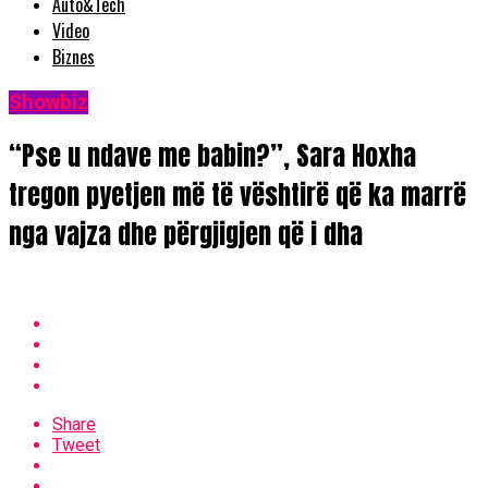
Auto&Tech
Video
Biznes
Showbiz
“Pse u ndave me babin?”, Sara Hoxha
tregon pyetjen më të vështirë që ka marrë
nga vajza dhe përgjigjen që i dha
Share
Tweet