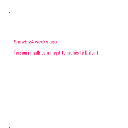
Showbiz
4 weeks ago
Tension i madh para meçit të radhës të Drilonit