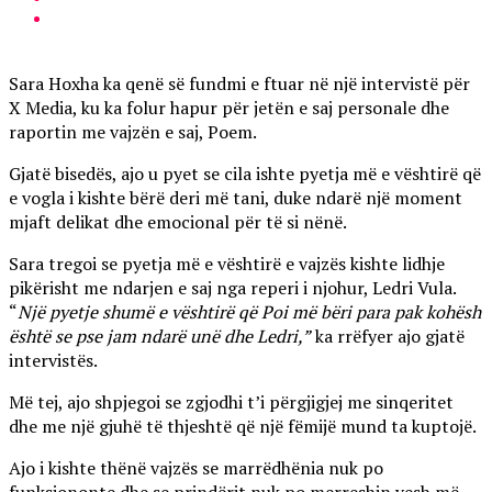
Sara Hoxha ka qenë së fundmi e ftuar në një intervistë për
X Media, ku ka folur hapur për jetën e saj personale dhe
raportin me vajzën e saj, Poem.
Gjatë bisedës, ajo u pyet se cila ishte pyetja më e vështirë që
e vogla i kishte bërë deri më tani, duke ndarë një moment
mjaft delikat dhe emocional për të si nënë.
Sara tregoi se pyetja më e vështirë e vajzës kishte lidhje
pikërisht me ndarjen e saj nga reperi i njohur, Ledri Vula.
“
Një pyetje shumë e vështirë që Poi më bëri para pak kohësh
është se pse jam ndarë unë dhe Ledri,”
ka rrëfyer ajo gjatë
intervistës.
Më tej, ajo shpjegoi se zgjodhi t’i përgjigjej me sinqeritet
dhe me një gjuhë të thjeshtë që një fëmijë mund ta kuptojë.
Ajo i kishte thënë vajzës se marrëdhënia nuk po
funksiononte dhe se prindërit nuk po merreshin vesh më