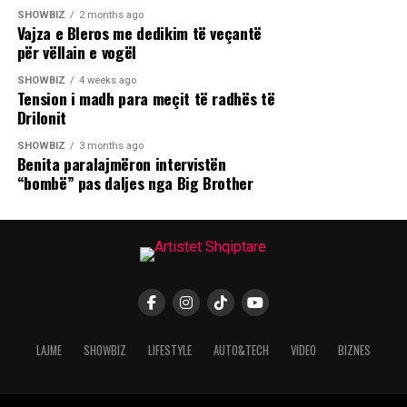
SHOWBIZ
2 months ago
Vajza e Bleros me dedikim të veçantë
për vëllain e vogël
SHOWBIZ
4 weeks ago
Tension i madh para meçit të radhës të
Drilonit
SHOWBIZ
3 months ago
Benita paralajmëron intervistën
“bombë” pas daljes nga Big Brother
LAJME
SHOWBIZ
LIFESTYLE
AUTO&TECH
VIDEO
BIZNES