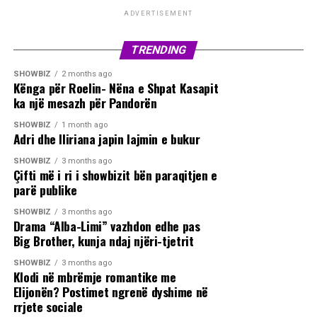
ADVERTISEMENT
TRENDING
SHOWBIZ
2 months ago
Kënga për Roelin- Nëna e Shpat Kasapit
ka një mesazh për Pandorën
SHOWBIZ
1 month ago
Adri dhe Iliriana japin lajmin e bukur
SHOWBIZ
3 months ago
Çifti më i ri i showbizit bën paraqitjen e
parë publike
SHOWBIZ
3 months ago
Drama “Alba-Limi” vazhdon edhe pas
Big Brother, kunja ndaj njëri-tjetrit
SHOWBIZ
3 months ago
Klodi në mbrëmje romantike me
Elijonën? Postimet ngrenë dyshime në
rrjete sociale