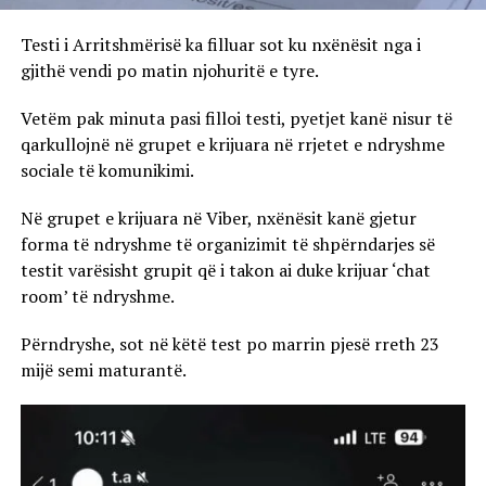
Testi i Arritshmërisë ka filluar sot ku nxënësit nga i
gjithë vendi po matin njohuritë e tyre.
Vetëm pak minuta pasi filloi testi, pyetjet kanë nisur të
qarkullojnë në grupet e krijuara në rrjetet e ndryshme
sociale të komunikimi.
Në grupet e krijuara në Viber, nxënësit kanë gjetur
forma të ndryshme të organizimit të shpërndarjes së
testit varësisht grupit që i takon ai duke krijuar ‘chat
room’ të ndryshme.
Përndryshe, sot në këtë test po marrin pjesë rreth 23
mijë semi maturantë.