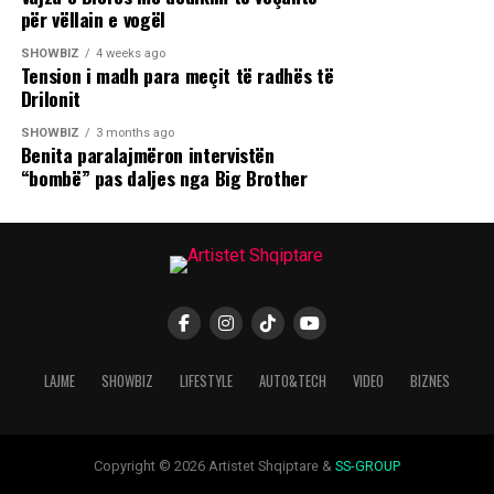
për vëllain e vogël
SHOWBIZ
4 weeks ago
Tension i madh para meçit të radhës të
Drilonit
SHOWBIZ
3 months ago
Benita paralajmëron intervistën
“bombë” pas daljes nga Big Brother
LAJME
SHOWBIZ
LIFESTYLE
AUTO&TECH
VIDEO
BIZNES
Copyright © 2026 Artistet Shqiptare &
SS-GROUP