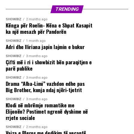
TRENDING
SHOWBIZ
2 months ago
Kënga për Roelin- Nëna e Shpat Kasapit
ka një mesazh për Pandorën
SHOWBIZ
1 month ago
Adri dhe Iliriana japin lajmin e bukur
SHOWBIZ
3 months ago
Çifti më i ri i showbizit bën paraqitjen e
parë publike
SHOWBIZ
3 months ago
Drama “Alba-Limi” vazhdon edhe pas
Big Brother, kunja ndaj njëri-tjetrit
SHOWBIZ
3 months ago
Klodi në mbrëmje romantike me
Elijonën? Postimet ngrenë dyshime në
rrjete sociale
SHOWBIZ
2 months ago
Vajza e Bleros me dedikim të veçantë