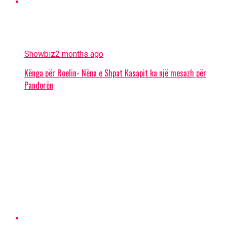
Showbiz
2 months ago
Kënga për Roelin- Nëna e Shpat Kasapit ka një mesazh për
Pandorën