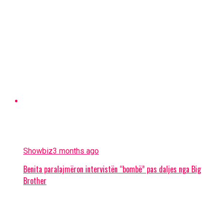
Showbiz
3 months ago
Benita paralajmëron intervistën “bombë” pas daljes nga Big
Brother