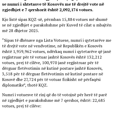
se numri i shtetasve të Kosovës me të drejtë vote në
zgjedhjet e 7 qershorit është 2,092,174 votues.
Kjo listë sipas KQZ-së, përmban 15,884 votues më shumë
se në zgjedhjet e parakohshme për Kuved të cilat u mbajtën
më 28 dhjetor 2025.
“Sipas të dhënave nga Lista Votuese, numri i qytetarëve me
të drejtë vote në vendvotime, në Republikën e Kosovës
është 1,959,962 votues, ndërkaq numri i qytetarëve që janë
regjistruar për të votuar jashtë Kosovës është 132,212
votues, prej të cilëve, 100,970 janë regjistruar për të
dërguar fletëvotimin në kutinë postare jashtë Kosovës,
3,518 për të dërguar fletëvotimin në kutinë postare në
Kosovë dhe 27,724 për të votuar fizikisht në përfaqësi
diplomatike”, thotë KQZ.
Numri i votuesve të rinj që do të votojnë për herë të parë
në zgjedhjet e parakohshme më 7 qershor, është: 22,685
votues, prej të cilëve: