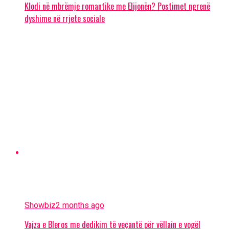
Klodi në mbrëmje romantike me Elijonën? Postimet ngrenë
dyshime në rrjete sociale
Showbiz
2 months ago
Vajza e Bleros me dedikim të veçantë për vëllain e vogël