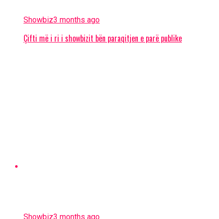
Showbiz
3 months ago
Çifti më i ri i showbizit bën paraqitjen e parë publike
Showbiz
3 months ago