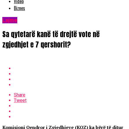
Video
Biznes
Lajme
Sa qytetarë kanë të drejtë vote në
zgjedhjet e 7 qershorit?
Share
Tweet
Komisioni Qendror i Zgjedhjeve (KQZ) ka bërë të ditur