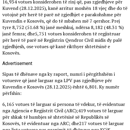
16,934 votues konsiderohen të rinj që, pas zgjedhjeve për
Kuvend (28.12.2025), kanë arritur moshën 18 vjeç dhe do të
votojnë për herë të parë në zgjedhjet e parakohshme për
Kuvendin e Kosovës, që do të mbahen më 7 qershor. Prej
tyre 8,752 (51.68 %) janë meshkuj, ndërsa 8,182 (48.31 %)
janë femra; dhe5,751 votues konsiderohen të regjistruar
për herë të parë në Regjistrin Qendror Civil midis dy palë
zgjedhjesh, ose votues që kanë rikthyer shtetësinë e
Kosovës.
Advertisement
Sipas të dhënave nga ky raport, numri i përgithshëm i
votuesve që janë larguar nga LPV pas zgjedhjeve për
Kuvendin e Kosovës (28.12.2025) është 6,801. Ky numër
përfshin:
6,165 votues të larguar si persona të vdekur, të evidentuar
nga Agjencia e Regjistrit Civil (ARC);419 votues të larguar
për shkak të humbjes së shtetësisë së Republikës së
Kosovës, të evidentuar nga ARC; dhe217 votues të larguar
nga lista votuese pas pranimit të dhënave nga KGjK.