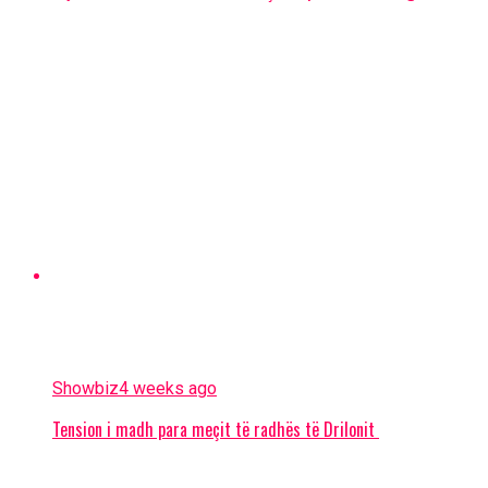
Showbiz
4 weeks ago
Tension i madh para meçit të radhës të Drilonit