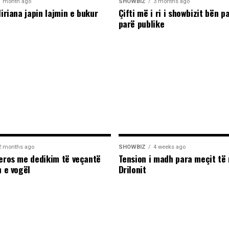
1 month ago
SHOWBIZ
3 months ago
liriana japin lajmin e bukur
Çifti më i ri i showbizit bën p
parë publike
2 months ago
SHOWBIZ
4 weeks ago
leros me dedikim të veçantë
Tension i madh para meçit të 
n e vogël
Drilonit