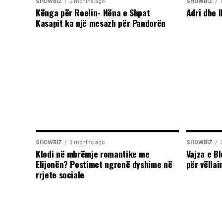
SHOWBIZ
2 months ago
SHOWBIZ
Kënga për Roelin- Nëna e Shpat
Adri dhe I
Kasapit ka një mesazh për Pandorën
SHOWBIZ
3 months ago
SHOWBIZ
Klodi në mbrëmje romantike me
Vajza e B
Elijonën? Postimet ngrenë dyshime në
për vëllai
rrjete sociale