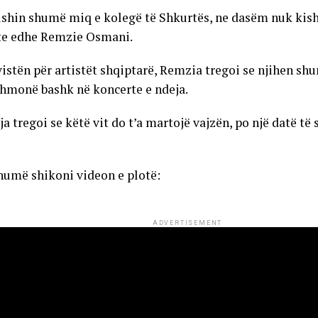
 ishin shumë miq e kolegë të Shkurtës, ne dasëm nuk kisht
e edhe Remzie Osmani.
vistën për artistët shqiptarë, Remzia tregoi se njihen s
thmonë bashk në koncerte e ndeja.
a tregoi se këtë vit do t’a martojë vajzën, po një datë të
humë shikoni videon e plotë:
ADVERTISEMENT