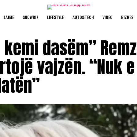
LAJME
SHOWBIZ
LIFESTYLE
AUTO&TECH
VIDEO
BIZNES
të kemi dasëm” Remz
rtojë vajzën. “Nuk 
datën”