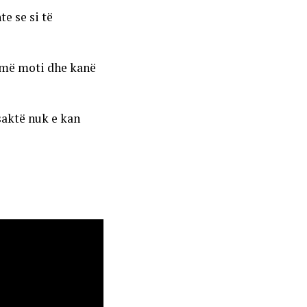
e se si të
humë moti dhe kanë
 saktë nuk e kan