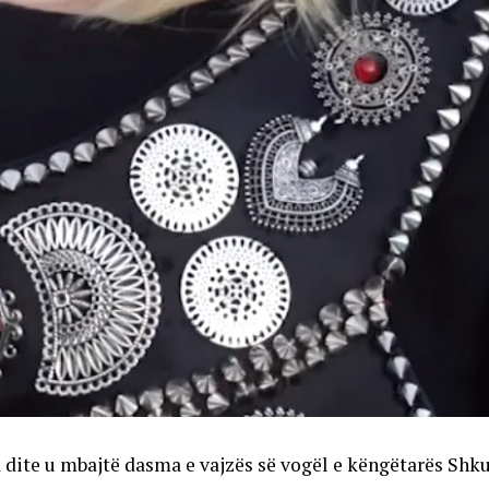
a dite u mbajtë dasma e vajzës së vogël e këngëtarës Shku