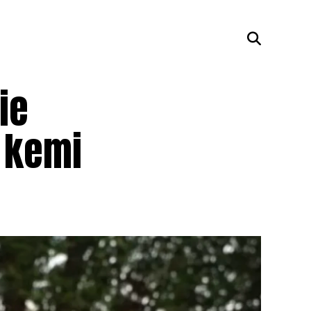
ie
e kemi