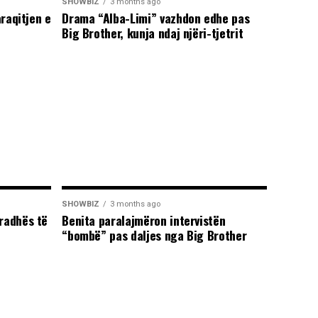
SHOWBIZ
3 months ago
araqitjen e
Drama “Alba-Limi” vazhdon edhe pas
Big Brother, kunja ndaj njëri-tjetrit
SHOWBIZ
3 months ago
radhës të
Benita paralajmëron intervistën
“bombë” pas daljes nga Big Brother