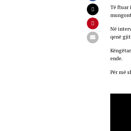
Të ftuar
mungont
Në inter
qenë gji
Këngëtarj
ende.
Për më s