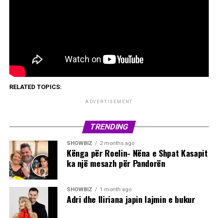
RELATED TOPICS:
ADVERTISEMENT
TRENDING
SHOWBIZ
2 months ago
Kënga për Roelin- Nëna e Shpat Kasapit
ka një mesazh për Pandorën
SHOWBIZ
1 month ago
Adri dhe Iliriana japin lajmin e bukur