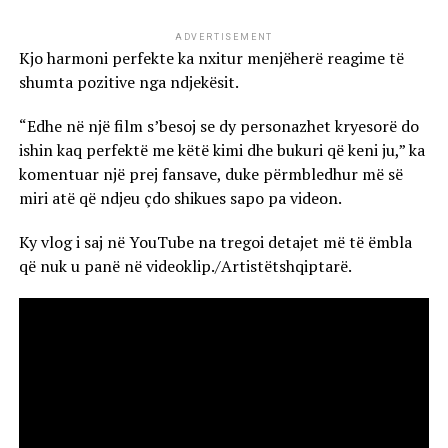
ADVERTISEMENT
Kjo harmoni perfekte ka nxitur menjëherë reagime të
shumta pozitive nga ndjekësit.
“Edhe në një film s’besoj se dy personazhet kryesorë do
ishin kaq perfektë me këtë kimi dhe bukuri që keni ju,” ka
komentuar një prej fansave, duke përmbledhur më së
miri atë që ndjeu çdo shikues sapo pa videon.
Ky vlog i saj në YouTube na tregoi detajet më të ëmbla
që nuk u panë në videoklip./Artistëtshqiptarë.