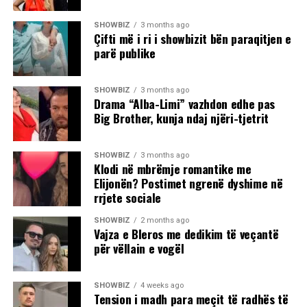
SHOWBIZ
3 months ago
Çifti më i ri i showbizit bën paraqitjen e
parë publike
SHOWBIZ
3 months ago
Drama “Alba-Limi” vazhdon edhe pas
Big Brother, kunja ndaj njëri-tjetrit
SHOWBIZ
3 months ago
Klodi në mbrëmje romantike me
Elijonën? Postimet ngrenë dyshime në
rrjete sociale
SHOWBIZ
2 months ago
Vajza e Bleros me dedikim të veçantë
për vëllain e vogël
SHOWBIZ
4 weeks ago
Tension i madh para meçit të radhës të