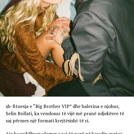
sh-fituesja e “Big Brother VIP” dhe balerina e njohur,
Selin Bollati, ka vendosur të vijë më pranë ndjekësve të
saj përmes një formati krejtësisht të ri.
Ajo ka publikuar vlogun e saj të parë në kanalin zyrtar