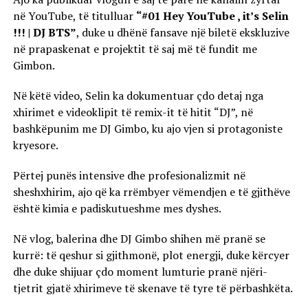
në YouTube, të titulluar
“#01 Hey YouTube , it’s Selin
!!! | DJ BTS”
, duke u dhënë fansave një biletë ekskluzive
në prapaskenat e projektit të saj më të fundit me
Gimbon.
Në këtë video, Selin ka dokumentuar çdo detaj nga
xhirimet e videoklipit të remix-it të hitit “DJ”, në
bashkëpunim me DJ Gimbo, ku ajo vjen si protagoniste
kryesore.
Përtej punës intensive dhe profesionalizmit në
sheshxhirim, ajo që ka rrëmbyer vëmendjen e të gjithëve
është kimia e padiskutueshme mes dyshes.
Në vlog, balerina dhe DJ Gimbo shihen më pranë se
kurrë: të qeshur si gjithmonë, plot energji, duke kërcyer
dhe duke shijuar çdo moment lumturie pranë njëri-
tjetrit gjatë xhirimeve të skenave të tyre të përbashkëta.