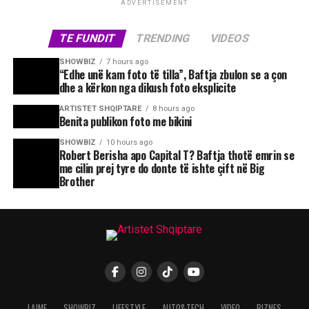
ADVERTISEMENT
TE FUNDIT
TRENDING
VIDEOS
SHOWBIZ
7 hours ago
“Edhe unë kam foto të tilla”, Baftja zbulon se a çon
dhe a kërkon nga dikush foto eksplicite
ARTISTET SHQIPTARE
8 hours ago
Benita publikon foto me bikini
SHOWBIZ
10 hours ago
Robert Berisha apo Capital T? Baftja thotë emrin se
me cilin prej tyre do donte të ishte çift në Big
Brother
LAJME
SHOWBIZ
LIFESTYLE
AUTO&TECH
VIDEO
BIZNES