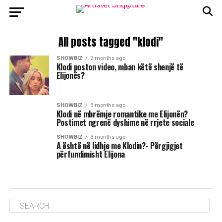
All posts tagged "klodi"
SHOWBIZ
2 months ago
Klodi poston video, mban këtë shenjë të
Elijonës?
SHOWBIZ
3 months ago
Klodi në mbrëmje romantike me Elijonën?
Postimet ngrenë dyshime në rrjete sociale
SHOWBIZ
3 months ago
A është në lidhje me Klodin?- Përgjigjet
përfundimisht Elijona