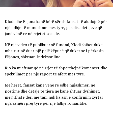
Klodi dhe Elijona kanë bërë sërish fansat të aludojnë për
një lidhje të mundshme mes tyre, pas disa detajeve që
janë vënë re në rrjetet sociale.
Në një video të publikuar së fundmi, Klodi shihet duke
mbajtur në duar një palë këpucë që duket se i përkasin
Elijones, shkruan Indeksonline.
Kjo ka mjaftuar që në rrjet të shpërthejnë komentet dhe
spekulimet për një raport të afërt mes tyre.
Më herët, fansat kanë vënë re edhe ngjashmëri në
postime dhe detaje të tjera që kanë shtuar dyshimet,
megjithatë deri më tani nuk ka asnjë konfirmim zyrtar
nga asnjëri prej tyre për një lidhje romantike.