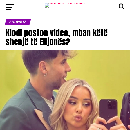
SHOWBIZ
Klodi poston video, mban këtë
shenjë të Elijonës?