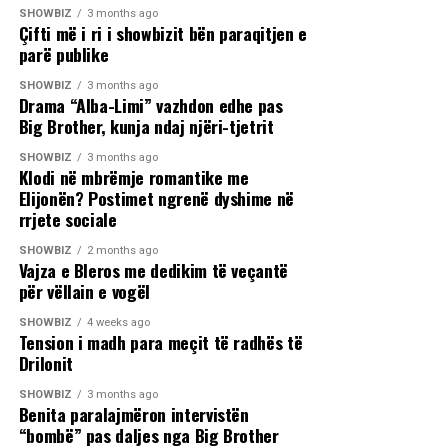
SHOWBIZ
3 months ago
Çifti më i ri i showbizit bën paraqitjen e
parë publike
SHOWBIZ
3 months ago
Drama “Alba-Limi” vazhdon edhe pas
Big Brother, kunja ndaj njëri-tjetrit
SHOWBIZ
3 months ago
Klodi në mbrëmje romantike me
Elijonën? Postimet ngrenë dyshime në
rrjete sociale
SHOWBIZ
2 months ago
Vajza e Bleros me dedikim të veçantë
për vëllain e vogël
SHOWBIZ
4 weeks ago
Tension i madh para meçit të radhës të
Drilonit
SHOWBIZ
3 months ago
Benita paralajmëron intervistën
“bombë” pas daljes nga Big Brother