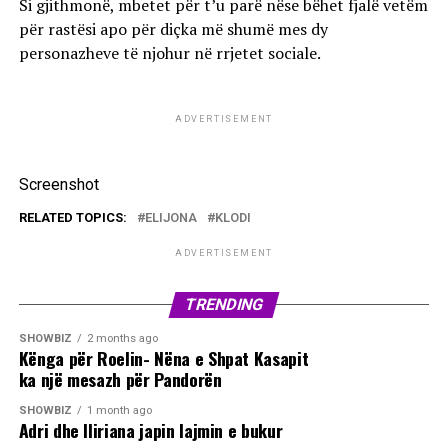
Si gjithmonë, mbetet për t’u parë nëse bëhet fjalë vetëm
për rastësi apo për diçka më shumë mes dy
personazheve të njohur në rrjetet sociale.
ADVERTISEMENT
Screenshot
RELATED TOPICS:
ELIJONA
KLODI
ADVERTISEMENT
TRENDING
SHOWBIZ
2 months ago
Kënga për Roelin- Nëna e Shpat Kasapit
ka një mesazh për Pandorën
SHOWBIZ
1 month ago
Adri dhe Iliriana japin lajmin e bukur