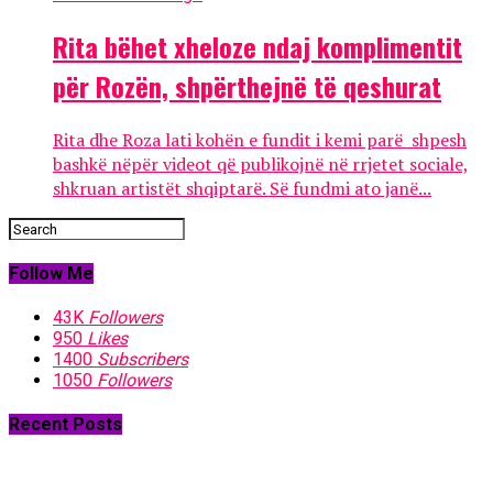
Rita bëhet xheloze ndaj komplimentit
për Rozën, shpërthejnë të qeshurat
Rita dhe Roza lati kohën e fundit i kemi parë shpesh
bashkë nëpër videot që publikojnë në rrjetet sociale,
shkruan artistët shqiptarë. Së fundmi ato janë...
Follow Me
43K
Followers
950
Likes
1400
Subscribers
1050
Followers
Recent Posts