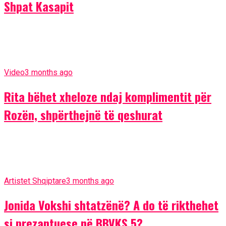
Shpat Kasapit
Video
3 months ago
Rita bëhet xheloze ndaj komplimentit për
Rozën, shpërthejnë të qeshurat
Artistet Shqiptare
3 months ago
Jonida Vokshi shtatzënë? A do të rikthehet
si prezantuese në BBVKS 5?