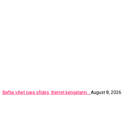
Baftja vihet para sfidës, thërret këngëtarin…
August 8, 2026