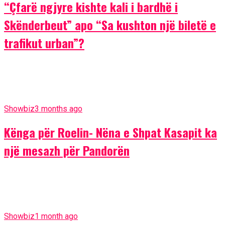
“Çfarë ngjyre kishte kali i bardhë i
Skënderbeut” apo “Sa kushton një biletë e
trafikut urban”?
Showbiz
3 months ago
Kënga për Roelin- Nëna e Shpat Kasapit ka
një mesazh për Pandorën
Showbiz
1 month ago