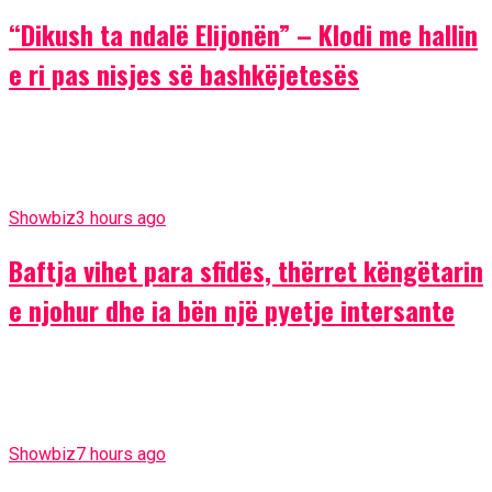
“Dikush ta ndalë Elijonën” – Klodi me hallin
e ri pas nisjes së bashkëjetesës
Showbiz
3 hours ago
Baftja vihet para sfidës, thërret këngëtarin
e njohur dhe ia bën një pyetje intersante
Showbiz
7 hours ago