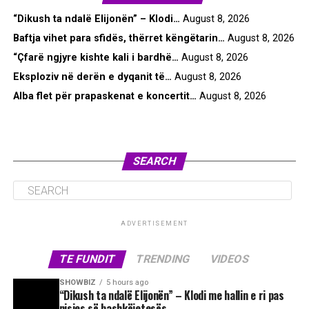
“Dikush ta ndalë Elijonën” – Klodi…
August 8, 2026
Baftja vihet para sfidës, thërret këngëtarin…
August 8, 2026
“Çfarë ngjyre kishte kali i bardhë…
August 8, 2026
Eksploziv në derën e dyqanit të…
August 8, 2026
Alba flet për prapaskenat e koncertit…
August 8, 2026
SEARCH
ADVERTISEMENT
TE FUNDIT
TRENDING
VIDEOS
SHOWBIZ
5 hours ago
“Dikush ta ndalë Elijonën” – Klodi me hallin e ri pas
nisjes së bashkëjetesës