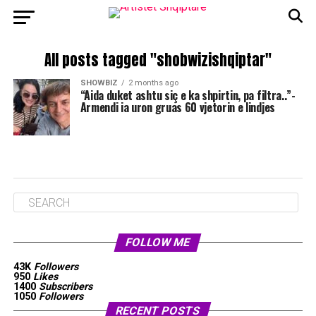
All posts tagged "shobwizishqiptar"
SHOWBIZ
2 months ago
“Aida duket ashtu siç e ka shpirtin, pa filtra..”-
Armendi ia uron gruas 60 vjetorin e lindjes
FOLLOW ME
43K
Followers
950
Likes
1400
Subscribers
1050
Followers
RECENT POSTS